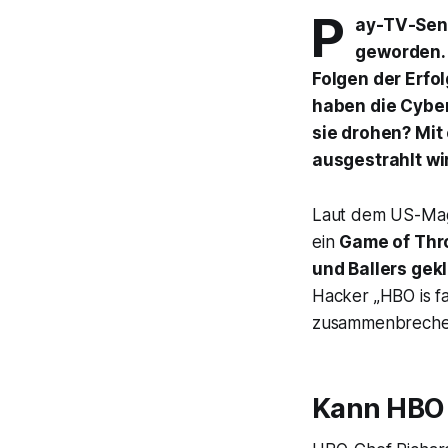
P
ay-TV-Send
geworden.
Folgen der Erfo
haben die Cyber
sie drohen? Mit
ausgestrahlt wi
Laut dem US-Ma
ein
Game of Thr
und
Ballers
gekl
Hacker „HBO is fal
zusammenbreche
Kann HBO 