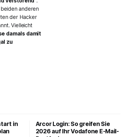
d verstörend”
.
r beiden anderen
ten der Hacker
nt. Vielleicht
se damals damit
al zu
tart in
Arcor Login: So greifen Sie
plan
2026 auf Ihr Vodafone E-Mail-