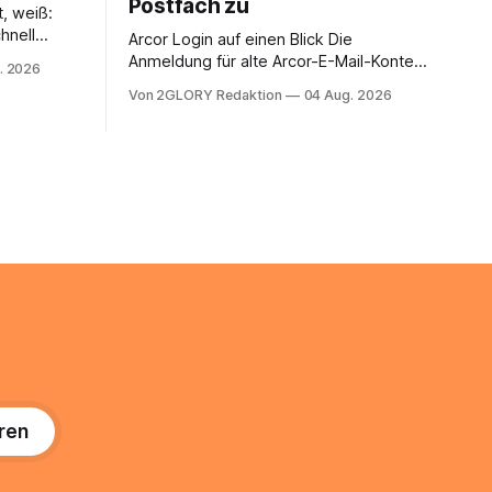
Postfach zu
t, weiß:
hnell
Arcor Login auf einen Blick Die
 Ihr
Anmeldung für alte Arcor-E-Mail-Konten
. 2026
ienstpläne,
erfolgt über Vodafone Systeme. Wer
Von 2GLORY Redaktion
04 Aug. 2026
 und die
noch eine e mail adresse mit der Endung
um Ihr
@arcor.de oder @arcor.net besitzt,
n. In
loggt sich heute über das Vodafone E-
 alles, was
Mail & Cloud Portal ein. Der klassische
nstieg
Arcor Login über mail.
ng
ren