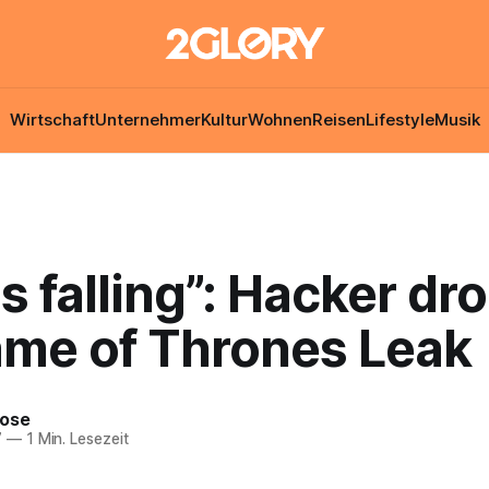
Wirtschaft
Unternehmer
Kultur
Wohnen
Reisen
Lifestyle
Musik
s falling”: Hacker dr
ame of Thrones Leak
Rose
7
—
1 Min. Lesezeit