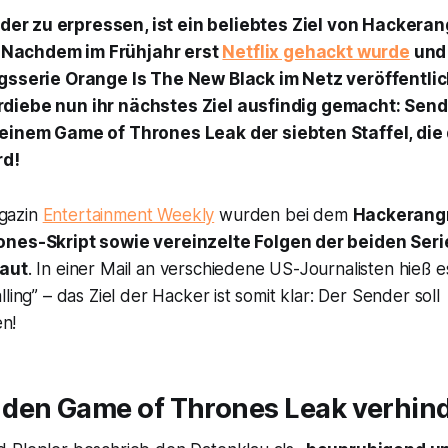
er zu erpressen, ist ein beliebtes Ziel von Hackeran
 Nachdem im Frühjahr erst
Netflix gehackt wurde
und
lgsserie
Orange Is The New Black
im Netz veröffentli
diebe nun ihr nächstes Ziel ausfindig gemacht: Sen
 einem
Game of Thrones
Leak der siebten Staffel, die 
rd!
gazin
Entertainment Weekly
wurden bei dem
Hackerangr
ones
-Skript sowie vereinzelte Folgen der beiden Ser
aut
. In einer Mail an verschiedene US-Journalisten hieß 
ling” – das Ziel der Hacker ist somit klar: Der Sender soll
n!
den Game of Thrones Leak verhin