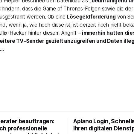
 Plepler beschrieb den Datenklau als
„beunruhigend un
verhindern, dass die Game of Thrones-Folgen sowie die de
ausgestrahlt werden. Ob eine
Lösegeldforderung
von Sei
, wenn ja, wie hoch diese ist, ist derzeit noch nicht bekan
tflix-Hacker hinter diesem Angriff –
immerhin hatten die
eitere TV-Sender gezielt anzugreifen und Daten illeg
 …
erater beauftragen:
Aplano Login, Schnells
ch professionelle
Ihren digitalen Dienst