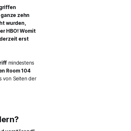
griffen
 ganze zehn
cht wurden,
der HBO! Womit
derzeit erst
iff
mindestens
ien
Room 104
es von Seiten der
dern?