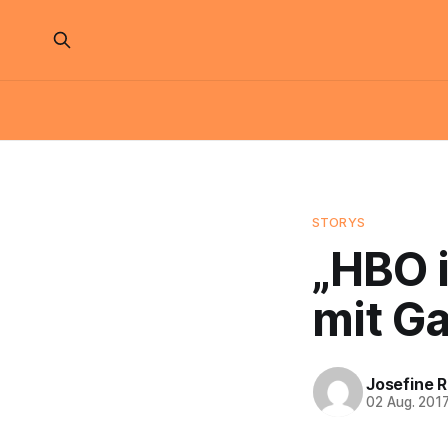
STORYS
„HBO i
mit G
Josefine 
02 Aug. 201