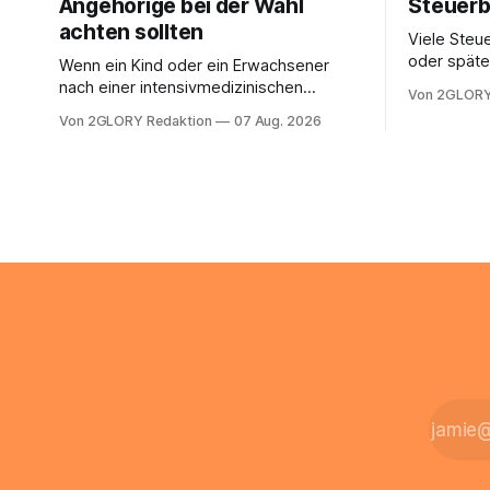
Angehörige bei der Wahl
Steuerb
achten sollten
Viele Steue
oder späte
Wenn ein Kind oder ein Erwachsener
ein Steuer
nach einer intensivmedizinischen
Von 2GLORY
sich die St
Behandlung dauerhaft auf Beatmung
Von 2GLORY Redaktion
07 Aug. 2026
Eigenregie
oder eine engmaschige pflegerische
Bei einfac
Versorgung angewiesen ist, stellt sich
reicht häu
für Familien eine schwierige Frage: Muss
sobald jed
die Versorgung dauerhaft in der Klinik
zusamment
bleiben – oder ist ein Leben zu Hause
finanziell
möglich? Die außerklinische
zahlt sich 
Intensivpflege bietet genau diese
meist aus.
Alternative: Sie