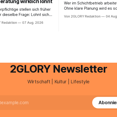
eratung wirklich lohnt
Wer im Schichtbetrieb arbeite
Ohne klare Planung wird es sc
rpflichtige stellen sich früher
chaotisch. Der Aplano Login ist
r dieselbe Frage: Lohnt sich
Von 2GLORY Redaktion
04 Aug
zentraler Zugangspunkt, um d
berater überhaupt, oder lässt
 Redaktion
07 Aug. 2026
zeiterfassung, abwesenheiten
euererklärung auch in
gesamte kommunikation rund 
 erledigen? Die kurze Antwort:
personal digital zu organisiere
hen Einkommensverhältnissen
diesem Leitfaden erfahren Sie
fig eine Steuersoftware aus –
Sie für einen reibungslosen Ei
och mehrere Einkunftsarten
brauchen, von der Registrieru
reffen oder größere
e Veränderungen anstehen,
professionelle Unterstützung
2GLORY Newsletter
Wirtschaft | Kultur | Lifestyle
Abonnie