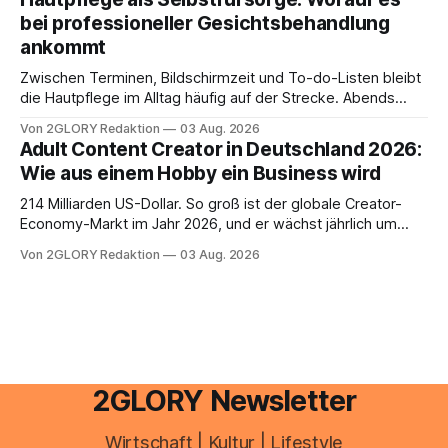
Portal ein. Der klassische Arcor Login über mail.
bei professioneller Gesichtsbehandlung
ankommt
Zwischen Terminen, Bildschirmzeit und To-do-Listen bleibt
die Hautpflege im Alltag häufig auf der Strecke. Abends
schnell abschminken, morgens eine Creme aus der
Von 2GLORY Redaktion
03 Aug. 2026
Drogerie – mehr ist zeitlich oft nicht drin. Dabei reagiert die
Adult Content Creator in Deutschland 2026:
Haut empfindlich auf Stress, Schlafmangel und
Wie aus einem Hobby ein Business wird
Umwelteinflüsse: Sie wirkt müde, spannt oder neigt zu
Unreinheiten. Professionelle
214 Milliarden US-Dollar. So groß ist der globale Creator-
Economy-Markt im Jahr 2026, und er wächst jährlich um
mehr als 22 Prozent. Was lange als Nischenphänomen galt,
Von 2GLORY Redaktion
03 Aug. 2026
ist längst ein ernstzunehmender Wirtschaftszweig. Weltweit
sind über 200 Millionen Menschen als Creator aktiv, allein in
Deutschland geht der Markt in
2GLORY Newsletter
Wirtschaft | Kultur | Lifestyle