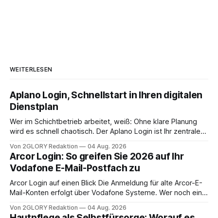
WEITERLESEN
Aplano Login, Schnellstart in Ihren digitalen
Dienstplan
Wer im Schichtbetrieb arbeitet, weiß: Ohne klare Planung
wird es schnell chaotisch. Der Aplano Login ist Ihr zentraler
Zugangspunkt, um dienstpläne, zeiterfassung,
Von 2GLORY Redaktion
04 Aug. 2026
abwesenheiten und die gesamte kommunikation rund um
Arcor Login: So greifen Sie 2026 auf Ihr
Ihr personal digital zu organisieren. In diesem Leitfaden
Vodafone E-Mail-Postfach zu
erfahren Sie alles, was Sie für einen reibungslosen Einstieg
brauchen, von der Registrierung
Arcor Login auf einen Blick Die Anmeldung für alte Arcor-E-
Mail-Konten erfolgt über Vodafone Systeme. Wer noch eine
e mail adresse mit der Endung @arcor.de oder @arcor.net
Von 2GLORY Redaktion
04 Aug. 2026
besitzt, loggt sich heute über das Vodafone E-Mail & Cloud
Hautpflege als Selbstfürsorge: Worauf es