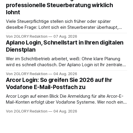
Frage: Muss die Versorgung dauerhaft in der Klinik bleiben –
professionelle Steuerberatung wirklich
oder ist ein Leben zu Hause möglich? Die außerklinische
lohnt
Intensivpflege bietet genau diese Alternative: Sie
Viele Steuerpflichtige stellen sich früher oder später
dieselbe Frage: Lohnt sich ein Steuerberater überhaupt,
oder lässt sich die Steuererklärung auch in Eigenregie
Von 2GLORY Redaktion
07 Aug. 2026
erledigen? Die kurze Antwort: Bei einfachen
Aplano Login, Schnellstart in Ihren digitalen
Einkommensverhältnissen reicht häufig eine Steuersoftware
Dienstplan
aus – sobald jedoch mehrere Einkunftsarten
zusammentreffen oder größere finanzielle Veränderungen
Wer im Schichtbetrieb arbeitet, weiß: Ohne klare Planung
anstehen, zahlt sich professionelle Unterstützung meist
wird es schnell chaotisch. Der Aplano Login ist Ihr zentraler
aus.
Zugangspunkt, um dienstpläne, zeiterfassung,
Von 2GLORY Redaktion
04 Aug. 2026
abwesenheiten und die gesamte kommunikation rund um
Arcor Login: So greifen Sie 2026 auf Ihr
Ihr personal digital zu organisieren. In diesem Leitfaden
Vodafone E-Mail-Postfach zu
erfahren Sie alles, was Sie für einen reibungslosen Einstieg
brauchen, von der Registrierung
Arcor Login auf einen Blick Die Anmeldung für alte Arcor-E-
Mail-Konten erfolgt über Vodafone Systeme. Wer noch eine
e mail adresse mit der Endung @arcor.de oder @arcor.net
Von 2GLORY Redaktion
04 Aug. 2026
besitzt, loggt sich heute über das Vodafone E-Mail & Cloud
Portal ein. Der klassische Arcor Login über mail.