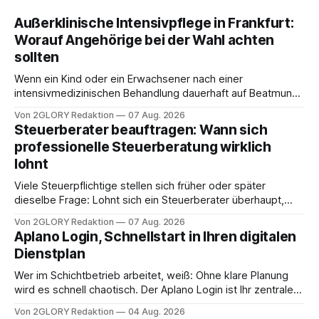
Außerklinische Intensivpflege in Frankfurt:
Worauf Angehörige bei der Wahl achten
sollten
Wenn ein Kind oder ein Erwachsener nach einer
intensivmedizinischen Behandlung dauerhaft auf Beatmung
oder eine engmaschige pflegerische Versorgung
Von 2GLORY Redaktion
07 Aug. 2026
angewiesen ist, stellt sich für Familien eine schwierige
Steuerberater beauftragen: Wann sich
Frage: Muss die Versorgung dauerhaft in der Klinik bleiben –
professionelle Steuerberatung wirklich
oder ist ein Leben zu Hause möglich? Die außerklinische
lohnt
Intensivpflege bietet genau diese Alternative: Sie
Viele Steuerpflichtige stellen sich früher oder später
dieselbe Frage: Lohnt sich ein Steuerberater überhaupt,
oder lässt sich die Steuererklärung auch in Eigenregie
Von 2GLORY Redaktion
07 Aug. 2026
erledigen? Die kurze Antwort: Bei einfachen
Aplano Login, Schnellstart in Ihren digitalen
Einkommensverhältnissen reicht häufig eine Steuersoftware
Dienstplan
aus – sobald jedoch mehrere Einkunftsarten
zusammentreffen oder größere finanzielle Veränderungen
Wer im Schichtbetrieb arbeitet, weiß: Ohne klare Planung
anstehen, zahlt sich professionelle Unterstützung meist
wird es schnell chaotisch. Der Aplano Login ist Ihr zentraler
aus.
Zugangspunkt, um dienstpläne, zeiterfassung,
Von 2GLORY Redaktion
04 Aug. 2026
abwesenheiten und die gesamte kommunikation rund um