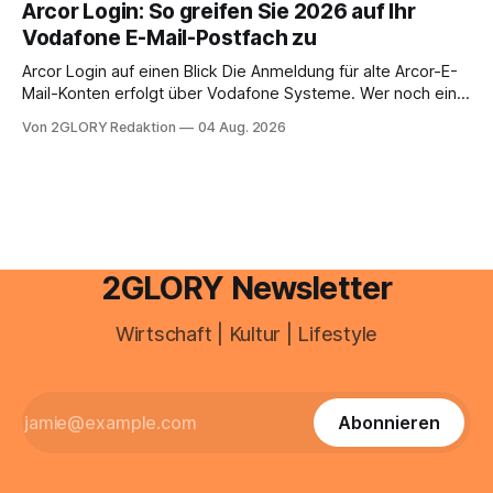
Arcor Login: So greifen Sie 2026 auf Ihr
Ihr personal digital zu organisieren. In diesem Leitfaden
Vodafone E-Mail-Postfach zu
erfahren Sie alles, was Sie für einen reibungslosen Einstieg
brauchen, von der Registrierung
Arcor Login auf einen Blick Die Anmeldung für alte Arcor-E-
Mail-Konten erfolgt über Vodafone Systeme. Wer noch eine
e mail adresse mit der Endung @arcor.de oder @arcor.net
Von 2GLORY Redaktion
04 Aug. 2026
besitzt, loggt sich heute über das Vodafone E-Mail & Cloud
Portal ein. Der klassische Arcor Login über mail.
2GLORY Newsletter
Wirtschaft | Kultur | Lifestyle
Abonnieren