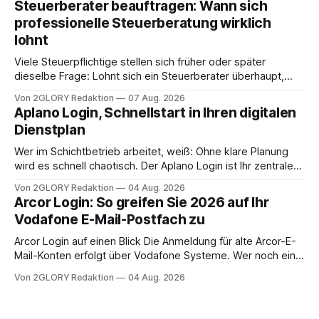
Steuerberater beauftragen: Wann sich
Frage: Muss die Versorgung dauerhaft in der Klinik bleiben –
professionelle Steuerberatung wirklich
oder ist ein Leben zu Hause möglich? Die außerklinische
lohnt
Intensivpflege bietet genau diese Alternative: Sie
Viele Steuerpflichtige stellen sich früher oder später
dieselbe Frage: Lohnt sich ein Steuerberater überhaupt,
oder lässt sich die Steuererklärung auch in Eigenregie
Von 2GLORY Redaktion
07 Aug. 2026
erledigen? Die kurze Antwort: Bei einfachen
Aplano Login, Schnellstart in Ihren digitalen
Einkommensverhältnissen reicht häufig eine Steuersoftware
Dienstplan
aus – sobald jedoch mehrere Einkunftsarten
zusammentreffen oder größere finanzielle Veränderungen
Wer im Schichtbetrieb arbeitet, weiß: Ohne klare Planung
anstehen, zahlt sich professionelle Unterstützung meist
wird es schnell chaotisch. Der Aplano Login ist Ihr zentraler
aus.
Zugangspunkt, um dienstpläne, zeiterfassung,
Von 2GLORY Redaktion
04 Aug. 2026
abwesenheiten und die gesamte kommunikation rund um
Arcor Login: So greifen Sie 2026 auf Ihr
Ihr personal digital zu organisieren. In diesem Leitfaden
Vodafone E-Mail-Postfach zu
erfahren Sie alles, was Sie für einen reibungslosen Einstieg
brauchen, von der Registrierung
Arcor Login auf einen Blick Die Anmeldung für alte Arcor-E-
Mail-Konten erfolgt über Vodafone Systeme. Wer noch eine
e mail adresse mit der Endung @arcor.de oder @arcor.net
Von 2GLORY Redaktion
04 Aug. 2026
besitzt, loggt sich heute über das Vodafone E-Mail & Cloud
Portal ein. Der klassische Arcor Login über mail.