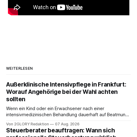
WEITERLESEN
Außerklinische Intensivpflege in Frankfurt:
Worauf Angehörige bei der Wahl achten
sollten
Wenn ein Kind oder ein Erwachsener nach einer
intensivmedizinischen Behandlung dauerhaft auf Beatmung
oder eine engmaschige pflegerische Versorgung
Von 2GLORY Redaktion
07 Aug. 2026
angewiesen ist, stellt sich für Familien eine schwierige
Steuerberater beauftragen: Wann sich
Frage: Muss die Versorgung dauerhaft in der Klinik bleiben –