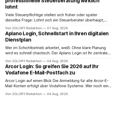
professionelle Steuerberatung wirklich
oder ist ein Leben zu Hause möglich? Die außerklinische
lohnt
Intensivpflege bietet genau diese Alternative: Sie
Viele Steuerpflichtige stellen sich früher oder später
dieselbe Frage: Lohnt sich ein Steuerberater überhaupt,
oder lässt sich die Steuererklärung auch in Eigenregie
Von 2GLORY Redaktion
07 Aug. 2026
erledigen? Die kurze Antwort: Bei einfachen
Aplano Login, Schnellstart in Ihren digitalen
Einkommensverhältnissen reicht häufig eine Steuersoftware
Dienstplan
aus – sobald jedoch mehrere Einkunftsarten
zusammentreffen oder größere finanzielle Veränderungen
Wer im Schichtbetrieb arbeitet, weiß: Ohne klare Planung
anstehen, zahlt sich professionelle Unterstützung meist
wird es schnell chaotisch. Der Aplano Login ist Ihr zentraler
aus.
Zugangspunkt, um dienstpläne, zeiterfassung,
Von 2GLORY Redaktion
04 Aug. 2026
abwesenheiten und die gesamte kommunikation rund um
Arcor Login: So greifen Sie 2026 auf Ihr
Ihr personal digital zu organisieren. In diesem Leitfaden
Vodafone E-Mail-Postfach zu
erfahren Sie alles, was Sie für einen reibungslosen Einstieg
brauchen, von der Registrierung
Arcor Login auf einen Blick Die Anmeldung für alte Arcor-E-
Mail-Konten erfolgt über Vodafone Systeme. Wer noch eine
e mail adresse mit der Endung @arcor.de oder @arcor.net
Von 2GLORY Redaktion
04 Aug. 2026
besitzt, loggt sich heute über das Vodafone E-Mail & Cloud
Portal ein. Der klassische Arcor Login über mail.