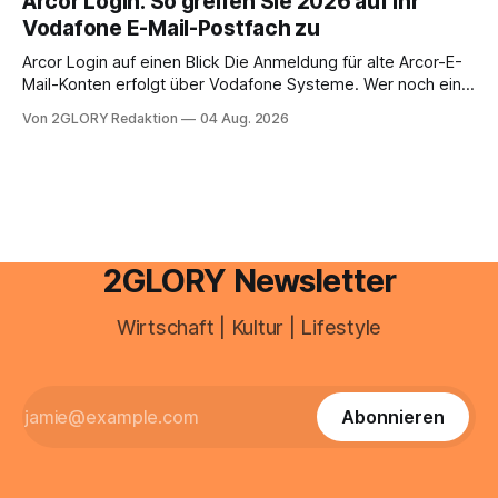
Arcor Login: So greifen Sie 2026 auf Ihr
Ihr personal digital zu organisieren. In diesem Leitfaden
Vodafone E-Mail-Postfach zu
erfahren Sie alles, was Sie für einen reibungslosen Einstieg
brauchen, von der Registrierung
Arcor Login auf einen Blick Die Anmeldung für alte Arcor-E-
Mail-Konten erfolgt über Vodafone Systeme. Wer noch eine
e mail adresse mit der Endung @arcor.de oder @arcor.net
Von 2GLORY Redaktion
04 Aug. 2026
besitzt, loggt sich heute über das Vodafone E-Mail & Cloud
Portal ein. Der klassische Arcor Login über mail.
2GLORY Newsletter
Wirtschaft | Kultur | Lifestyle
Abonnieren