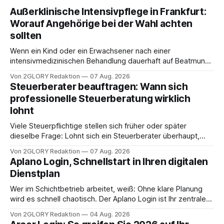
Außerklinische Intensivpflege in Frankfurt:
Worauf Angehörige bei der Wahl achten
sollten
Wenn ein Kind oder ein Erwachsener nach einer
intensivmedizinischen Behandlung dauerhaft auf Beatmung
oder eine engmaschige pflegerische Versorgung
Von 2GLORY Redaktion
07 Aug. 2026
angewiesen ist, stellt sich für Familien eine schwierige
Steuerberater beauftragen: Wann sich
Frage: Muss die Versorgung dauerhaft in der Klinik bleiben –
professionelle Steuerberatung wirklich
oder ist ein Leben zu Hause möglich? Die außerklinische
lohnt
Intensivpflege bietet genau diese Alternative: Sie
Viele Steuerpflichtige stellen sich früher oder später
dieselbe Frage: Lohnt sich ein Steuerberater überhaupt,
oder lässt sich die Steuererklärung auch in Eigenregie
Von 2GLORY Redaktion
07 Aug. 2026
erledigen? Die kurze Antwort: Bei einfachen
Aplano Login, Schnellstart in Ihren digitalen
Einkommensverhältnissen reicht häufig eine Steuersoftware
Dienstplan
aus – sobald jedoch mehrere Einkunftsarten
zusammentreffen oder größere finanzielle Veränderungen
Wer im Schichtbetrieb arbeitet, weiß: Ohne klare Planung
anstehen, zahlt sich professionelle Unterstützung meist
wird es schnell chaotisch. Der Aplano Login ist Ihr zentraler
aus.
Zugangspunkt, um dienstpläne, zeiterfassung,
Von 2GLORY Redaktion
04 Aug. 2026
abwesenheiten und die gesamte kommunikation rund um