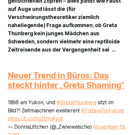
geflochtenen Zöpfen – alles passt wie Faust
auf Auge und lässt die (für
Verschwörungstheoretiker ziemlich
naheliegende) Frage aufkommen, ob Greta
Thunberg kein junges Mädchen aus
Schweden, sondern vielmehr eine reptiloide
Zeitreisende aus der Vergangenheit sei …
Neuer Trend in Büros: Das
steckt hinter „Greta Shaming“
1898 am Yukon, und
#GretaThunberg
sitzt im
Bild?! Zeitmaschinen existieren!
#FridaysForFuture
https://t.co/0gZbYoKyaf
— DonnaLittchen (@_Zwiwwelsche)
November 19,