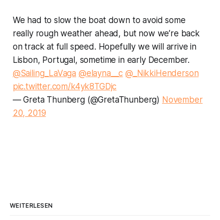
We had to slow the boat down to avoid some
really rough weather ahead, but now we’re back
on track at full speed. Hopefully we will arrive in
Lisbon, Portugal, sometime in early December.
@Sailing_LaVaga
@elayna__c
@_NikkiHenderson
pic.twitter.com/k4yk8TGDjc
— Greta Thunberg (@GretaThunberg)
November
20, 2019
WEITERLESEN