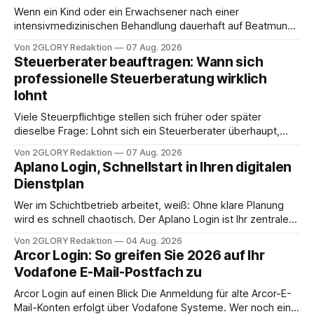
Wenn ein Kind oder ein Erwachsener nach einer
intensivmedizinischen Behandlung dauerhaft auf Beatmung
oder eine engmaschige pflegerische Versorgung
Von 2GLORY Redaktion
07 Aug. 2026
angewiesen ist, stellt sich für Familien eine schwierige
Steuerberater beauftragen: Wann sich
Frage: Muss die Versorgung dauerhaft in der Klinik bleiben –
professionelle Steuerberatung wirklich
oder ist ein Leben zu Hause möglich? Die außerklinische
lohnt
Intensivpflege bietet genau diese Alternative: Sie
Viele Steuerpflichtige stellen sich früher oder später
dieselbe Frage: Lohnt sich ein Steuerberater überhaupt,
oder lässt sich die Steuererklärung auch in Eigenregie
Von 2GLORY Redaktion
07 Aug. 2026
erledigen? Die kurze Antwort: Bei einfachen
Aplano Login, Schnellstart in Ihren digitalen
Einkommensverhältnissen reicht häufig eine Steuersoftware
Dienstplan
aus – sobald jedoch mehrere Einkunftsarten
zusammentreffen oder größere finanzielle Veränderungen
Wer im Schichtbetrieb arbeitet, weiß: Ohne klare Planung
anstehen, zahlt sich professionelle Unterstützung meist
wird es schnell chaotisch. Der Aplano Login ist Ihr zentraler
aus.
Zugangspunkt, um dienstpläne, zeiterfassung,
Von 2GLORY Redaktion
04 Aug. 2026
abwesenheiten und die gesamte kommunikation rund um
Arcor Login: So greifen Sie 2026 auf Ihr
Ihr personal digital zu organisieren. In diesem Leitfaden
Vodafone E-Mail-Postfach zu
erfahren Sie alles, was Sie für einen reibungslosen Einstieg
brauchen, von der Registrierung
Arcor Login auf einen Blick Die Anmeldung für alte Arcor-E-
Mail-Konten erfolgt über Vodafone Systeme. Wer noch eine