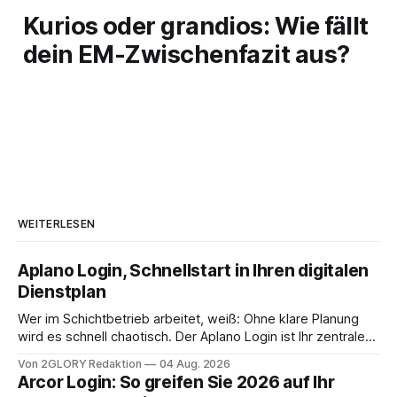
Kurios oder grandios: Wie fällt
dein EM-Zwischenfazit aus?
WEITERLESEN
Aplano Login, Schnellstart in Ihren digitalen
Dienstplan
Wer im Schichtbetrieb arbeitet, weiß: Ohne klare Planung
wird es schnell chaotisch. Der Aplano Login ist Ihr zentraler
Zugangspunkt, um dienstpläne, zeiterfassung,
Von 2GLORY Redaktion
04 Aug. 2026
abwesenheiten und die gesamte kommunikation rund um
Arcor Login: So greifen Sie 2026 auf Ihr
Ihr personal digital zu organisieren. In diesem Leitfaden