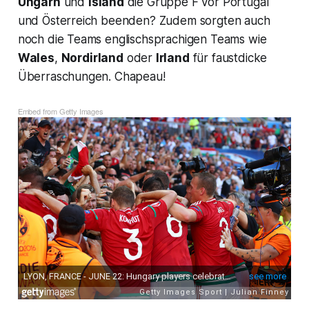
Ungarn
und
Island
die Gruppe F vor Portugal
und Österreich beenden? Zudem sorgten auch
noch die Teams englischsprachigen Teams wie
Wales
,
Nordirland
oder
Irland
für faustdicke
Überraschungen. Chapeau!
Embed from Getty Images