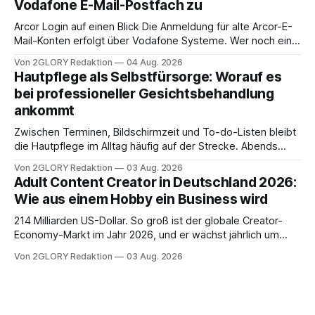
Vodafone E-Mail-Postfach zu
erfahren Sie alles, was Sie für einen reibungslosen Einstieg
brauchen, von der Registrierung
Arcor Login auf einen Blick Die Anmeldung für alte Arcor-E-
Mail-Konten erfolgt über Vodafone Systeme. Wer noch eine
e mail adresse mit der Endung @arcor.de oder @arcor.net
Von 2GLORY Redaktion
04 Aug. 2026
besitzt, loggt sich heute über das Vodafone E-Mail & Cloud
Hautpflege als Selbstfürsorge: Worauf es
Portal ein. Der klassische Arcor Login über mail.
bei professioneller Gesichtsbehandlung
ankommt
Zwischen Terminen, Bildschirmzeit und To-do-Listen bleibt
die Hautpflege im Alltag häufig auf der Strecke. Abends
schnell abschminken, morgens eine Creme aus der
Von 2GLORY Redaktion
03 Aug. 2026
Drogerie – mehr ist zeitlich oft nicht drin. Dabei reagiert die
Adult Content Creator in Deutschland 2026:
Haut empfindlich auf Stress, Schlafmangel und
Wie aus einem Hobby ein Business wird
Umwelteinflüsse: Sie wirkt müde, spannt oder neigt zu
Unreinheiten. Professionelle
214 Milliarden US-Dollar. So groß ist der globale Creator-
Economy-Markt im Jahr 2026, und er wächst jährlich um
mehr als 22 Prozent. Was lange als Nischenphänomen galt,
Von 2GLORY Redaktion
03 Aug. 2026
ist längst ein ernstzunehmender Wirtschaftszweig. Weltweit
sind über 200 Millionen Menschen als Creator aktiv, allein in
Deutschland geht der Markt in