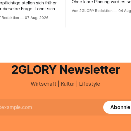
Ohne klare Planung wird es sc
rpflichtige stellen sich früher
chaotisch. Der Aplano Login ist
r dieselbe Frage: Lohnt sich
Von 2GLORY Redaktion
04 Aug
zentraler Zugangspunkt, um d
berater überhaupt, oder lässt
 Redaktion
07 Aug. 2026
zeiterfassung, abwesenheiten
euererklärung auch in
gesamte kommunikation rund 
 erledigen? Die kurze Antwort:
personal digital zu organisiere
hen Einkommensverhältnissen
diesem Leitfaden erfahren Sie
fig eine Steuersoftware aus –
Sie für einen reibungslosen Ei
och mehrere Einkunftsarten
brauchen, von der Registrieru
reffen oder größere
e Veränderungen anstehen,
professionelle Unterstützung
2GLORY Newsletter
Wirtschaft | Kultur | Lifestyle
Abonnie