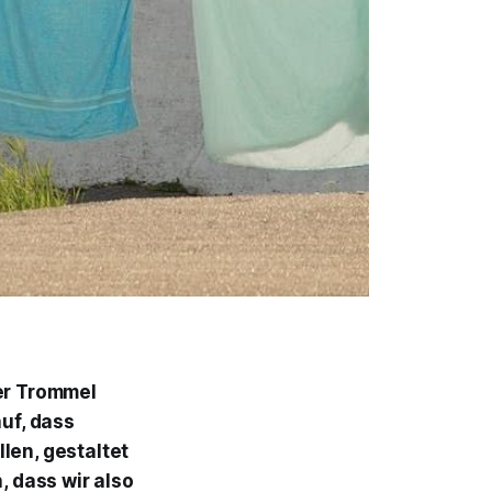
ter Trommel
auf, dass
en, gestaltet
, dass wir also