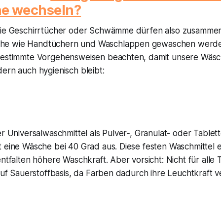
e wechseln?
wie Geschirrtücher oder Schwämme dürfen also zusammen
e wie Handtüchern und Waschlappen gewaschen werden.
bestimmte Vorgehensweisen beachten, damit unsere Wäsc
ern auch hygienisch bleibt:
er Universalwaschmittel als Pulver‑, Granulat- oder Table
 eine Wäsche bei 40 Grad aus. Diese festen Waschmittel e
entfalten höhere Waschkraft. Aber vorsicht: Nicht für alle T
 auf Sauerstoffbasis, da Farben dadurch ihre Leuchtkraft v