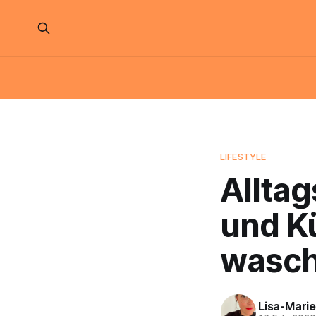
LIFESTYLE
Allta
und K
wasc
Lisa-Marie