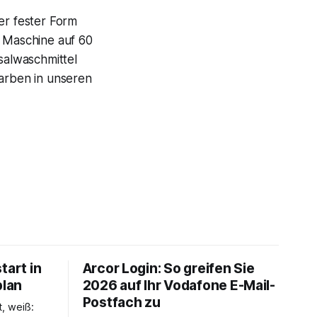
er fester Form
e Maschine auf 60
salwaschmittel
Farben in unseren
tart in
Arcor Login: So greifen Sie
plan
2026 auf Ihr Vodafone E-Mail-
Postfach zu
t, weiß: