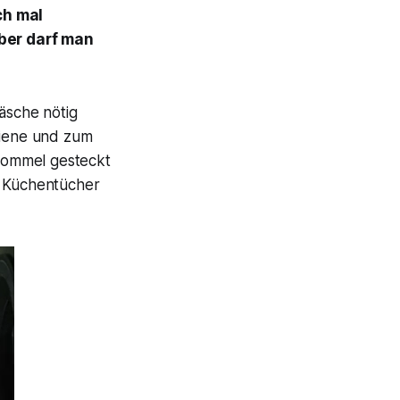
ch mal
er darf man
äsche nötig
giene und zum
rommel gesteckt
d Küchentücher