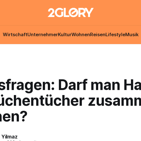
Wirtschaft
Unternehmer
Kultur
Wohnen
Reisen
Lifestyle
Musik
gsfragen: Darf man H
üchentücher zusam
hen?
 Yilmaz