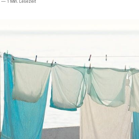
0
—
1 Min. Lesezeit