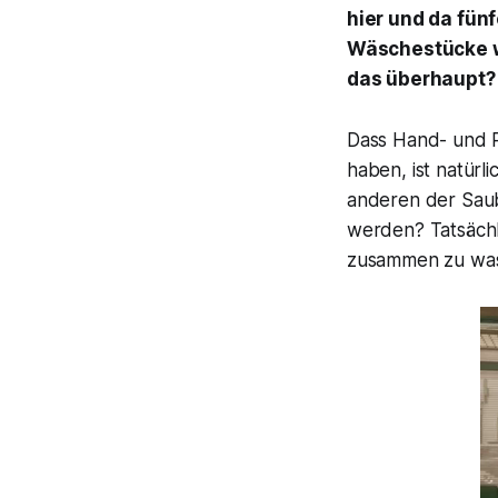
hier und da fünf
Wäschestücke w
das überhaupt?
Dass Hand- und P
haben, ist natürl
anderen der Saub
werden? Tatsächl
zusammen zu wasc