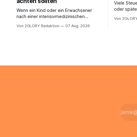
achten sollten
Viele Steue
oder späte
Wenn ein Kind oder ein Erwachsener
ein Steuer
nach einer intensivmedizinischen
Von 2GLORY
sich die St
Behandlung dauerhaft auf Beatmung
Von 2GLORY Redaktion
07 Aug. 2026
Eigenregie
oder eine engmaschige pflegerische
Bei einfac
Versorgung angewiesen ist, stellt sich
reicht häu
für Familien eine schwierige Frage: Muss
sobald jed
die Versorgung dauerhaft in der Klinik
zusamment
bleiben – oder ist ein Leben zu Hause
finanziell
möglich? Die außerklinische
zahlt sich 
Intensivpflege bietet genau diese
meist aus.
Alternative: Sie