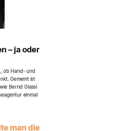
 – ja oder
ge, ob Hand- und
t. Gemeint ist
wie Bernd Glassl
seagentur einmal
lte man die