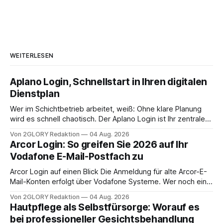
WEITERLESEN
Aplano Login, Schnellstart in Ihren digitalen
Dienstplan
Wer im Schichtbetrieb arbeitet, weiß: Ohne klare Planung
wird es schnell chaotisch. Der Aplano Login ist Ihr zentraler
Zugangspunkt, um dienstpläne, zeiterfassung,
Von 2GLORY Redaktion
04 Aug. 2026
abwesenheiten und die gesamte kommunikation rund um
Arcor Login: So greifen Sie 2026 auf Ihr
Ihr personal digital zu organisieren. In diesem Leitfaden
Vodafone E-Mail-Postfach zu
erfahren Sie alles, was Sie für einen reibungslosen Einstieg
brauchen, von der Registrierung
Arcor Login auf einen Blick Die Anmeldung für alte Arcor-E-
Mail-Konten erfolgt über Vodafone Systeme. Wer noch eine
e mail adresse mit der Endung @arcor.de oder @arcor.net
Von 2GLORY Redaktion
04 Aug. 2026
besitzt, loggt sich heute über das Vodafone E-Mail & Cloud
Hautpflege als Selbstfürsorge: Worauf es
Portal ein. Der klassische Arcor Login über mail.
bei professioneller Gesichtsbehandlung