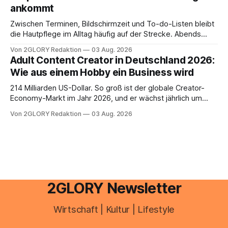
ankommt
Zwischen Terminen, Bildschirmzeit und To-do-Listen bleibt
die Hautpflege im Alltag häufig auf der Strecke. Abends
schnell abschminken, morgens eine Creme aus der
Von 2GLORY Redaktion
03 Aug. 2026
Drogerie – mehr ist zeitlich oft nicht drin. Dabei reagiert die
Adult Content Creator in Deutschland 2026:
Haut empfindlich auf Stress, Schlafmangel und
Wie aus einem Hobby ein Business wird
Umwelteinflüsse: Sie wirkt müde, spannt oder neigt zu
Unreinheiten. Professionelle
214 Milliarden US-Dollar. So groß ist der globale Creator-
Economy-Markt im Jahr 2026, und er wächst jährlich um
mehr als 22 Prozent. Was lange als Nischenphänomen galt,
Von 2GLORY Redaktion
03 Aug. 2026
ist längst ein ernstzunehmender Wirtschaftszweig. Weltweit
sind über 200 Millionen Menschen als Creator aktiv, allein in
Deutschland geht der Markt in
2GLORY Newsletter
Wirtschaft | Kultur | Lifestyle