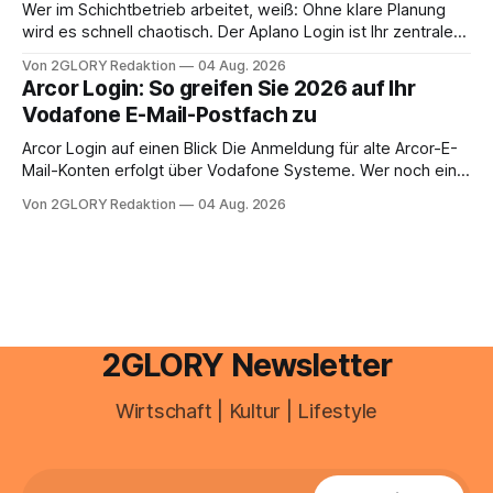
zusammentreffen oder größere finanzielle Veränderungen
Wer im Schichtbetrieb arbeitet, weiß: Ohne klare Planung
anstehen, zahlt sich professionelle Unterstützung meist
wird es schnell chaotisch. Der Aplano Login ist Ihr zentraler
aus.
Zugangspunkt, um dienstpläne, zeiterfassung,
Von 2GLORY Redaktion
04 Aug. 2026
abwesenheiten und die gesamte kommunikation rund um
Arcor Login: So greifen Sie 2026 auf Ihr
Ihr personal digital zu organisieren. In diesem Leitfaden
Vodafone E-Mail-Postfach zu
erfahren Sie alles, was Sie für einen reibungslosen Einstieg
brauchen, von der Registrierung
Arcor Login auf einen Blick Die Anmeldung für alte Arcor-E-
Mail-Konten erfolgt über Vodafone Systeme. Wer noch eine
e mail adresse mit der Endung @arcor.de oder @arcor.net
Von 2GLORY Redaktion
04 Aug. 2026
besitzt, loggt sich heute über das Vodafone E-Mail & Cloud
Portal ein. Der klassische Arcor Login über mail.
2GLORY Newsletter
Wirtschaft | Kultur | Lifestyle