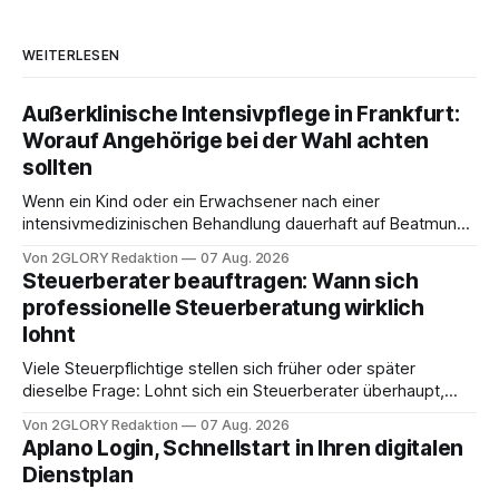
WEITERLESEN
Außerklinische Intensivpflege in Frankfurt:
Worauf Angehörige bei der Wahl achten
sollten
Wenn ein Kind oder ein Erwachsener nach einer
intensivmedizinischen Behandlung dauerhaft auf Beatmung
oder eine engmaschige pflegerische Versorgung
Von 2GLORY Redaktion
07 Aug. 2026
angewiesen ist, stellt sich für Familien eine schwierige
Steuerberater beauftragen: Wann sich
Frage: Muss die Versorgung dauerhaft in der Klinik bleiben –
professionelle Steuerberatung wirklich
oder ist ein Leben zu Hause möglich? Die außerklinische
lohnt
Intensivpflege bietet genau diese Alternative: Sie
Viele Steuerpflichtige stellen sich früher oder später
dieselbe Frage: Lohnt sich ein Steuerberater überhaupt,
oder lässt sich die Steuererklärung auch in Eigenregie
Von 2GLORY Redaktion
07 Aug. 2026
erledigen? Die kurze Antwort: Bei einfachen
Aplano Login, Schnellstart in Ihren digitalen
Einkommensverhältnissen reicht häufig eine Steuersoftware
Dienstplan
aus – sobald jedoch mehrere Einkunftsarten