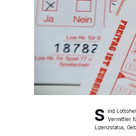
S
ind Lottohel
Vermittler f
Lizenzstatus, Ge