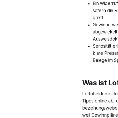
Ein Widerruf
sofern die 
greift.
Gewinne we
abgewickelt
Ausweisdok
Seriosität e
klare Preisa
Belege im Sp
Was ist Lo
Lottohelden ist k
Tipps online ab, 
beziehungsweise 
weil Gewinnpläne