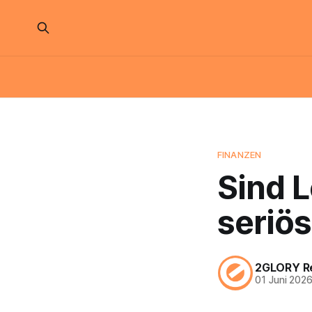
FINANZEN
Sind L
seriö
2GLORY R
01 Juni 202