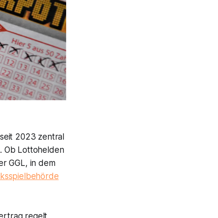
 seit 2023 zentral
. Ob Lottohelden
der GGL, in dem
ksspielbehörde
ertrag regelt