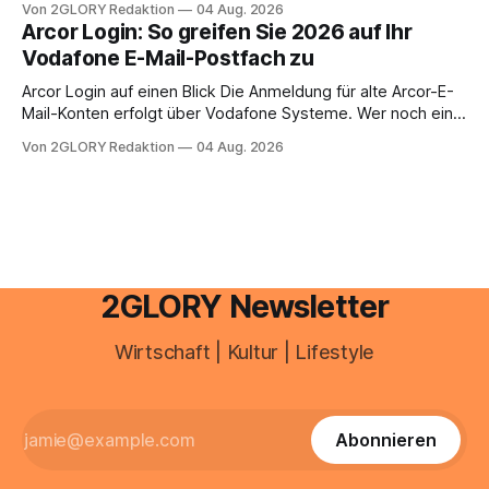
Von 2GLORY Redaktion
04 Aug. 2026
abwesenheiten und die gesamte kommunikation rund um
Arcor Login: So greifen Sie 2026 auf Ihr
Ihr personal digital zu organisieren. In diesem Leitfaden
Vodafone E-Mail-Postfach zu
erfahren Sie alles, was Sie für einen reibungslosen Einstieg
brauchen, von der Registrierung
Arcor Login auf einen Blick Die Anmeldung für alte Arcor-E-
Mail-Konten erfolgt über Vodafone Systeme. Wer noch eine
e mail adresse mit der Endung @arcor.de oder @arcor.net
Von 2GLORY Redaktion
04 Aug. 2026
besitzt, loggt sich heute über das Vodafone E-Mail & Cloud
Portal ein. Der klassische Arcor Login über mail.
2GLORY Newsletter
Wirtschaft | Kultur | Lifestyle
Abonnieren