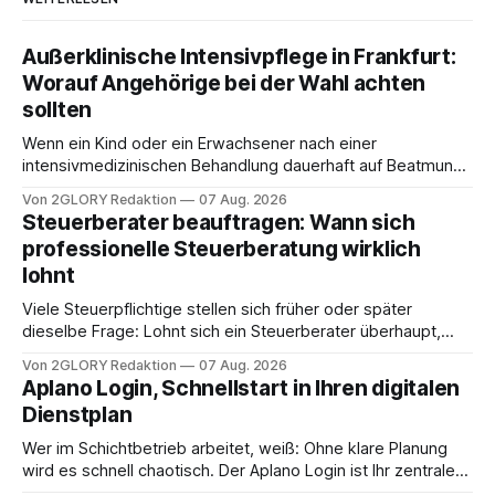
Außerklinische Intensivpflege in Frankfurt:
Worauf Angehörige bei der Wahl achten
sollten
Wenn ein Kind oder ein Erwachsener nach einer
intensivmedizinischen Behandlung dauerhaft auf Beatmung
oder eine engmaschige pflegerische Versorgung
Von 2GLORY Redaktion
07 Aug. 2026
angewiesen ist, stellt sich für Familien eine schwierige
Steuerberater beauftragen: Wann sich
Frage: Muss die Versorgung dauerhaft in der Klinik bleiben –
professionelle Steuerberatung wirklich
oder ist ein Leben zu Hause möglich? Die außerklinische
lohnt
Intensivpflege bietet genau diese Alternative: Sie
Viele Steuerpflichtige stellen sich früher oder später
dieselbe Frage: Lohnt sich ein Steuerberater überhaupt,
oder lässt sich die Steuererklärung auch in Eigenregie
Von 2GLORY Redaktion
07 Aug. 2026
erledigen? Die kurze Antwort: Bei einfachen
Aplano Login, Schnellstart in Ihren digitalen
Einkommensverhältnissen reicht häufig eine Steuersoftware
Dienstplan
aus – sobald jedoch mehrere Einkunftsarten
zusammentreffen oder größere finanzielle Veränderungen
Wer im Schichtbetrieb arbeitet, weiß: Ohne klare Planung
anstehen, zahlt sich professionelle Unterstützung meist
wird es schnell chaotisch. Der Aplano Login ist Ihr zentraler
aus.
Zugangspunkt, um dienstpläne, zeiterfassung,