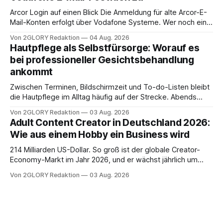
brauchen, von der Registrierung
Arcor Login auf einen Blick Die Anmeldung für alte Arcor-E-
Mail-Konten erfolgt über Vodafone Systeme. Wer noch eine
e mail adresse mit der Endung @arcor.de oder @arcor.net
Von 2GLORY Redaktion
04 Aug. 2026
besitzt, loggt sich heute über das Vodafone E-Mail & Cloud
Hautpflege als Selbstfürsorge: Worauf es
Portal ein. Der klassische Arcor Login über mail.
bei professioneller Gesichtsbehandlung
ankommt
Zwischen Terminen, Bildschirmzeit und To-do-Listen bleibt
die Hautpflege im Alltag häufig auf der Strecke. Abends
schnell abschminken, morgens eine Creme aus der
Von 2GLORY Redaktion
03 Aug. 2026
Drogerie – mehr ist zeitlich oft nicht drin. Dabei reagiert die
Adult Content Creator in Deutschland 2026:
Haut empfindlich auf Stress, Schlafmangel und
Wie aus einem Hobby ein Business wird
Umwelteinflüsse: Sie wirkt müde, spannt oder neigt zu
Unreinheiten. Professionelle
214 Milliarden US-Dollar. So groß ist der globale Creator-
Economy-Markt im Jahr 2026, und er wächst jährlich um
mehr als 22 Prozent. Was lange als Nischenphänomen galt,
Von 2GLORY Redaktion
03 Aug. 2026
ist längst ein ernstzunehmender Wirtschaftszweig. Weltweit
sind über 200 Millionen Menschen als Creator aktiv, allein in
Deutschland geht der Markt in