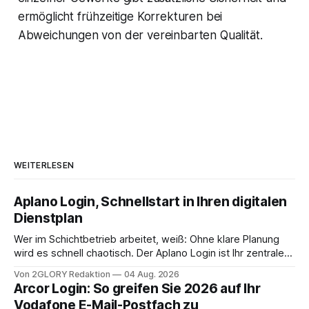
ermöglicht frühzeitige Korrekturen bei
Abweichungen von der vereinbarten Qualität.
WEITERLESEN
Aplano Login, Schnellstart in Ihren digitalen
Dienstplan
Wer im Schichtbetrieb arbeitet, weiß: Ohne klare Planung
wird es schnell chaotisch. Der Aplano Login ist Ihr zentraler
Zugangspunkt, um dienstpläne, zeiterfassung,
Von 2GLORY Redaktion
04 Aug. 2026
abwesenheiten und die gesamte kommunikation rund um
Arcor Login: So greifen Sie 2026 auf Ihr
Ihr personal digital zu organisieren. In diesem Leitfaden
Vodafone E-Mail-Postfach zu
erfahren Sie alles, was Sie für einen reibungslosen Einstieg