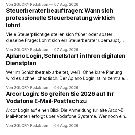
oder eine engmaschige pflegerische Versorgung
Von 2GLORY Redaktion
07 Aug. 2026
angewiesen ist, stellt sich für Familien eine schwierige
Steuerberater beauftragen: Wann sich
Frage: Muss die Versorgung dauerhaft in der Klinik bleiben –
professionelle Steuerberatung wirklich
oder ist ein Leben zu Hause möglich? Die außerklinische
lohnt
Intensivpflege bietet genau diese Alternative: Sie
Viele Steuerpflichtige stellen sich früher oder später
dieselbe Frage: Lohnt sich ein Steuerberater überhaupt,
oder lässt sich die Steuererklärung auch in Eigenregie
Von 2GLORY Redaktion
07 Aug. 2026
erledigen? Die kurze Antwort: Bei einfachen
Aplano Login, Schnellstart in Ihren digitalen
Einkommensverhältnissen reicht häufig eine Steuersoftware
Dienstplan
aus – sobald jedoch mehrere Einkunftsarten
zusammentreffen oder größere finanzielle Veränderungen
Wer im Schichtbetrieb arbeitet, weiß: Ohne klare Planung
anstehen, zahlt sich professionelle Unterstützung meist
wird es schnell chaotisch. Der Aplano Login ist Ihr zentraler
aus.
Zugangspunkt, um dienstpläne, zeiterfassung,
Von 2GLORY Redaktion
04 Aug. 2026
abwesenheiten und die gesamte kommunikation rund um
Arcor Login: So greifen Sie 2026 auf Ihr
Ihr personal digital zu organisieren. In diesem Leitfaden
Vodafone E-Mail-Postfach zu
erfahren Sie alles, was Sie für einen reibungslosen Einstieg
brauchen, von der Registrierung
Arcor Login auf einen Blick Die Anmeldung für alte Arcor-E-
Mail-Konten erfolgt über Vodafone Systeme. Wer noch eine
e mail adresse mit der Endung @arcor.de oder @arcor.net
Von 2GLORY Redaktion
04 Aug. 2026
besitzt, loggt sich heute über das Vodafone E-Mail & Cloud
Portal ein. Der klassische Arcor Login über mail.