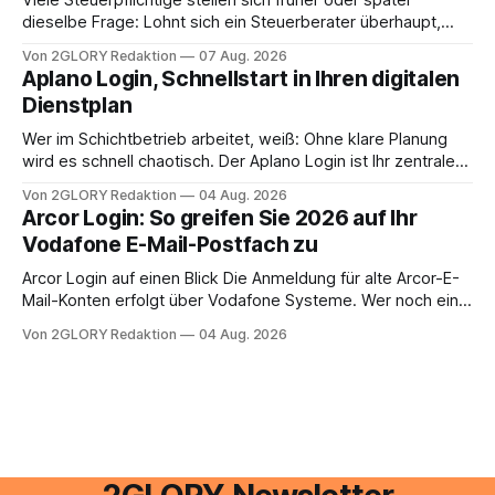
Viele Steuerpflichtige stellen sich früher oder später
dieselbe Frage: Lohnt sich ein Steuerberater überhaupt,
oder lässt sich die Steuererklärung auch in Eigenregie
Von 2GLORY Redaktion
07 Aug. 2026
erledigen? Die kurze Antwort: Bei einfachen
Aplano Login, Schnellstart in Ihren digitalen
Einkommensverhältnissen reicht häufig eine Steuersoftware
Dienstplan
aus – sobald jedoch mehrere Einkunftsarten
zusammentreffen oder größere finanzielle Veränderungen
Wer im Schichtbetrieb arbeitet, weiß: Ohne klare Planung
anstehen, zahlt sich professionelle Unterstützung meist
wird es schnell chaotisch. Der Aplano Login ist Ihr zentraler
aus.
Zugangspunkt, um dienstpläne, zeiterfassung,
Von 2GLORY Redaktion
04 Aug. 2026
abwesenheiten und die gesamte kommunikation rund um
Arcor Login: So greifen Sie 2026 auf Ihr
Ihr personal digital zu organisieren. In diesem Leitfaden
Vodafone E-Mail-Postfach zu
erfahren Sie alles, was Sie für einen reibungslosen Einstieg
brauchen, von der Registrierung
Arcor Login auf einen Blick Die Anmeldung für alte Arcor-E-
Mail-Konten erfolgt über Vodafone Systeme. Wer noch eine
e mail adresse mit der Endung @arcor.de oder @arcor.net
Von 2GLORY Redaktion
04 Aug. 2026
besitzt, loggt sich heute über das Vodafone E-Mail & Cloud
Portal ein. Der klassische Arcor Login über mail.