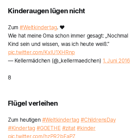
Kinderaugen lügen nicht
Zum
#Weltkindertag
. ❤️
Wie hat meine Oma schon immer gesagt: „Nochmal
Kind sein und wissen, was ich heute weiß.”
pic.twitter.com/KxIU1XHRnp
— Kellermädchen (@_kellermaedchen)
1. Juni 2016
8
Flügel verleihen
Zum heutigen
#Weltkindertag
#ChildrensDay
#Kindertag
#GOETHE
#zitat
#kinder
pic.twitter.com/hzPR2bEaPZ