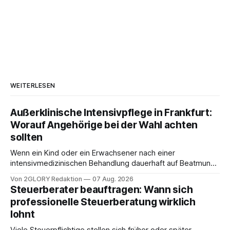
WEITERLESEN
Außerklinische Intensivpflege in Frankfurt:
Worauf Angehörige bei der Wahl achten
sollten
Wenn ein Kind oder ein Erwachsener nach einer
intensivmedizinischen Behandlung dauerhaft auf Beatmung
oder eine engmaschige pflegerische Versorgung
Von 2GLORY Redaktion
07 Aug. 2026
angewiesen ist, stellt sich für Familien eine schwierige
Steuerberater beauftragen: Wann sich
Frage: Muss die Versorgung dauerhaft in der Klinik bleiben –
professionelle Steuerberatung wirklich
oder ist ein Leben zu Hause möglich? Die außerklinische
lohnt
Intensivpflege bietet genau diese Alternative: Sie