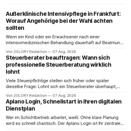
Außerklinische Intensivpflege in Frankfurt:
Worauf Angehörige bei der Wahl achten
sollten
Wenn ein Kind oder ein Erwachsener nach einer
intensivmedizinischen Behandlung dauerhaft auf Beatmung
oder eine engmaschige pflegerische Versorgung
Von 2GLORY Redaktion
07 Aug. 2026
angewiesen ist, stellt sich für Familien eine schwierige
Steuerberater beauftragen: Wann sich
Frage: Muss die Versorgung dauerhaft in der Klinik bleiben –
professionelle Steuerberatung wirklich
oder ist ein Leben zu Hause möglich? Die außerklinische
lohnt
Intensivpflege bietet genau diese Alternative: Sie
Viele Steuerpflichtige stellen sich früher oder später
dieselbe Frage: Lohnt sich ein Steuerberater überhaupt,
oder lässt sich die Steuererklärung auch in Eigenregie
Von 2GLORY Redaktion
07 Aug. 2026
erledigen? Die kurze Antwort: Bei einfachen
Aplano Login, Schnellstart in Ihren digitalen
Einkommensverhältnissen reicht häufig eine Steuersoftware
Dienstplan
aus – sobald jedoch mehrere Einkunftsarten
zusammentreffen oder größere finanzielle Veränderungen
Wer im Schichtbetrieb arbeitet, weiß: Ohne klare Planung
anstehen, zahlt sich professionelle Unterstützung meist
wird es schnell chaotisch. Der Aplano Login ist Ihr zentraler
aus.
Zugangspunkt, um dienstpläne, zeiterfassung,