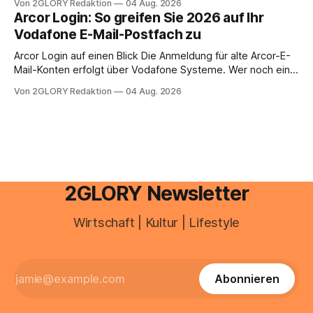
Von 2GLORY Redaktion
04 Aug. 2026
abwesenheiten und die gesamte kommunikation rund um
Arcor Login: So greifen Sie 2026 auf Ihr
Ihr personal digital zu organisieren. In diesem Leitfaden
Vodafone E-Mail-Postfach zu
erfahren Sie alles, was Sie für einen reibungslosen Einstieg
brauchen, von der Registrierung
Arcor Login auf einen Blick Die Anmeldung für alte Arcor-E-
Mail-Konten erfolgt über Vodafone Systeme. Wer noch eine
e mail adresse mit der Endung @arcor.de oder @arcor.net
Von 2GLORY Redaktion
04 Aug. 2026
besitzt, loggt sich heute über das Vodafone E-Mail & Cloud
Portal ein. Der klassische Arcor Login über mail.
2GLORY Newsletter
Wirtschaft | Kultur | Lifestyle
Abonnieren