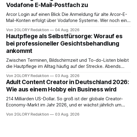
Ihr personal digital zu organisieren. In diesem Leitfaden
Vodafone E-Mail-Postfach zu
erfahren Sie alles, was Sie für einen reibungslosen Einstieg
brauchen, von der Registrierung
Arcor Login auf einen Blick Die Anmeldung für alte Arcor-E-
Mail-Konten erfolgt über Vodafone Systeme. Wer noch eine
e mail adresse mit der Endung @arcor.de oder @arcor.net
Von 2GLORY Redaktion
04 Aug. 2026
besitzt, loggt sich heute über das Vodafone E-Mail & Cloud
Hautpflege als Selbstfürsorge: Worauf es
Portal ein. Der klassische Arcor Login über mail.
bei professioneller Gesichtsbehandlung
ankommt
Zwischen Terminen, Bildschirmzeit und To-do-Listen bleibt
die Hautpflege im Alltag häufig auf der Strecke. Abends
schnell abschminken, morgens eine Creme aus der
Von 2GLORY Redaktion
03 Aug. 2026
Drogerie – mehr ist zeitlich oft nicht drin. Dabei reagiert die
Adult Content Creator in Deutschland 2026:
Haut empfindlich auf Stress, Schlafmangel und
Wie aus einem Hobby ein Business wird
Umwelteinflüsse: Sie wirkt müde, spannt oder neigt zu
Unreinheiten. Professionelle
214 Milliarden US-Dollar. So groß ist der globale Creator-
Economy-Markt im Jahr 2026, und er wächst jährlich um
mehr als 22 Prozent. Was lange als Nischenphänomen galt,
Von 2GLORY Redaktion
03 Aug. 2026
ist längst ein ernstzunehmender Wirtschaftszweig. Weltweit
sind über 200 Millionen Menschen als Creator aktiv, allein in
Deutschland geht der Markt in