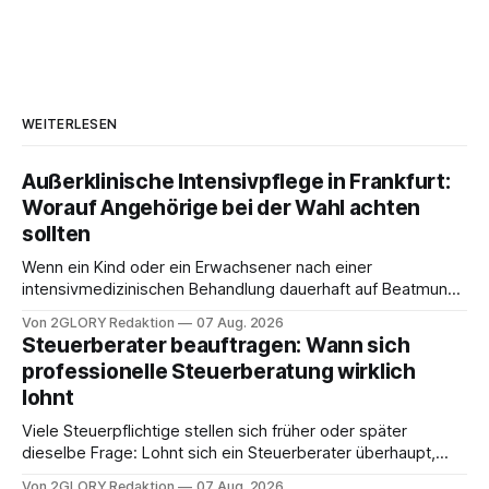
WEITERLESEN
Außerklinische Intensivpflege in Frankfurt:
Worauf Angehörige bei der Wahl achten
sollten
Wenn ein Kind oder ein Erwachsener nach einer
intensivmedizinischen Behandlung dauerhaft auf Beatmung
oder eine engmaschige pflegerische Versorgung
Von 2GLORY Redaktion
07 Aug. 2026
angewiesen ist, stellt sich für Familien eine schwierige
Steuerberater beauftragen: Wann sich
Frage: Muss die Versorgung dauerhaft in der Klinik bleiben –
professionelle Steuerberatung wirklich
oder ist ein Leben zu Hause möglich? Die außerklinische
lohnt
Intensivpflege bietet genau diese Alternative: Sie
Viele Steuerpflichtige stellen sich früher oder später
dieselbe Frage: Lohnt sich ein Steuerberater überhaupt,
oder lässt sich die Steuererklärung auch in Eigenregie
Von 2GLORY Redaktion
07 Aug. 2026