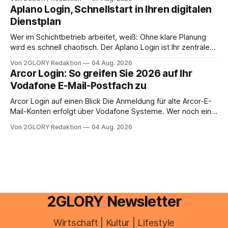
erledigen? Die kurze Antwort: Bei einfachen
Aplano Login, Schnellstart in Ihren digitalen
Einkommensverhältnissen reicht häufig eine Steuersoftware
Dienstplan
aus – sobald jedoch mehrere Einkunftsarten
zusammentreffen oder größere finanzielle Veränderungen
Wer im Schichtbetrieb arbeitet, weiß: Ohne klare Planung
anstehen, zahlt sich professionelle Unterstützung meist
wird es schnell chaotisch. Der Aplano Login ist Ihr zentraler
aus.
Zugangspunkt, um dienstpläne, zeiterfassung,
Von 2GLORY Redaktion
04 Aug. 2026
abwesenheiten und die gesamte kommunikation rund um
Arcor Login: So greifen Sie 2026 auf Ihr
Ihr personal digital zu organisieren. In diesem Leitfaden
Vodafone E-Mail-Postfach zu
erfahren Sie alles, was Sie für einen reibungslosen Einstieg
brauchen, von der Registrierung
Arcor Login auf einen Blick Die Anmeldung für alte Arcor-E-
Mail-Konten erfolgt über Vodafone Systeme. Wer noch eine
e mail adresse mit der Endung @arcor.de oder @arcor.net
Von 2GLORY Redaktion
04 Aug. 2026
besitzt, loggt sich heute über das Vodafone E-Mail & Cloud
Portal ein. Der klassische Arcor Login über mail.
2GLORY Newsletter
Wirtschaft | Kultur | Lifestyle