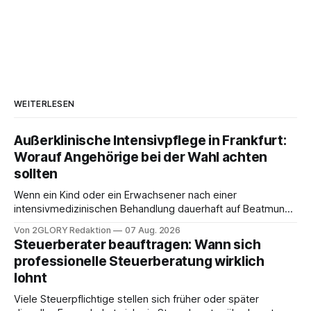
WEITERLESEN
Außerklinische Intensivpflege in Frankfurt:
Worauf Angehörige bei der Wahl achten
sollten
Wenn ein Kind oder ein Erwachsener nach einer
intensivmedizinischen Behandlung dauerhaft auf Beatmung
oder eine engmaschige pflegerische Versorgung
Von 2GLORY Redaktion
07 Aug. 2026
angewiesen ist, stellt sich für Familien eine schwierige
Steuerberater beauftragen: Wann sich
Frage: Muss die Versorgung dauerhaft in der Klinik bleiben –
professionelle Steuerberatung wirklich
oder ist ein Leben zu Hause möglich? Die außerklinische
lohnt
Intensivpflege bietet genau diese Alternative: Sie
Viele Steuerpflichtige stellen sich früher oder später