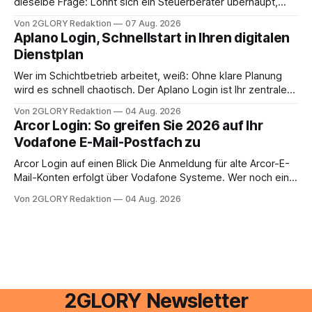
dieselbe Frage: Lohnt sich ein Steuerberater überhaupt,
oder lässt sich die Steuererklärung auch in Eigenregie
Von 2GLORY Redaktion
07 Aug. 2026
erledigen? Die kurze Antwort: Bei einfachen
Aplano Login, Schnellstart in Ihren digitalen
Einkommensverhältnissen reicht häufig eine Steuersoftware
Dienstplan
aus – sobald jedoch mehrere Einkunftsarten
zusammentreffen oder größere finanzielle Veränderungen
Wer im Schichtbetrieb arbeitet, weiß: Ohne klare Planung
anstehen, zahlt sich professionelle Unterstützung meist
wird es schnell chaotisch. Der Aplano Login ist Ihr zentraler
aus.
Zugangspunkt, um dienstpläne, zeiterfassung,
Von 2GLORY Redaktion
04 Aug. 2026
abwesenheiten und die gesamte kommunikation rund um
Arcor Login: So greifen Sie 2026 auf Ihr
Ihr personal digital zu organisieren. In diesem Leitfaden
Vodafone E-Mail-Postfach zu
erfahren Sie alles, was Sie für einen reibungslosen Einstieg
brauchen, von der Registrierung
Arcor Login auf einen Blick Die Anmeldung für alte Arcor-E-
Mail-Konten erfolgt über Vodafone Systeme. Wer noch eine
e mail adresse mit der Endung @arcor.de oder @arcor.net
Von 2GLORY Redaktion
04 Aug. 2026
besitzt, loggt sich heute über das Vodafone E-Mail & Cloud
Portal ein. Der klassische Arcor Login über mail.
2GLORY Newsletter