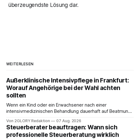
überzeugendste Lösung dar.
WEITERLESEN
Außerklinische Intensivpflege in Frankfurt:
Worauf Angehörige bei der Wahl achten
sollten
Wenn ein Kind oder ein Erwachsener nach einer
intensivmedizinischen Behandlung dauerhaft auf Beatmung
oder eine engmaschige pflegerische Versorgung
Von 2GLORY Redaktion
07 Aug. 2026
angewiesen ist, stellt sich für Familien eine schwierige
Steuerberater beauftragen: Wann sich
Frage: Muss die Versorgung dauerhaft in der Klinik bleiben –
professionelle Steuerberatung wirklich
oder ist ein Leben zu Hause möglich? Die außerklinische