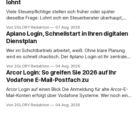
lohnt
Intensivpflege bietet genau diese Alternative: Sie
Viele Steuerpflichtige stellen sich früher oder später
dieselbe Frage: Lohnt sich ein Steuerberater überhaupt,
oder lässt sich die Steuererklärung auch in Eigenregie
Von 2GLORY Redaktion
07 Aug. 2026
erledigen? Die kurze Antwort: Bei einfachen
Aplano Login, Schnellstart in Ihren digitalen
Einkommensverhältnissen reicht häufig eine Steuersoftware
Dienstplan
aus – sobald jedoch mehrere Einkunftsarten
zusammentreffen oder größere finanzielle Veränderungen
Wer im Schichtbetrieb arbeitet, weiß: Ohne klare Planung
anstehen, zahlt sich professionelle Unterstützung meist
wird es schnell chaotisch. Der Aplano Login ist Ihr zentraler
aus.
Zugangspunkt, um dienstpläne, zeiterfassung,
Von 2GLORY Redaktion
04 Aug. 2026
abwesenheiten und die gesamte kommunikation rund um
Arcor Login: So greifen Sie 2026 auf Ihr
Ihr personal digital zu organisieren. In diesem Leitfaden
Vodafone E-Mail-Postfach zu
erfahren Sie alles, was Sie für einen reibungslosen Einstieg
brauchen, von der Registrierung
Arcor Login auf einen Blick Die Anmeldung für alte Arcor-E-
Mail-Konten erfolgt über Vodafone Systeme. Wer noch eine
e mail adresse mit der Endung @arcor.de oder @arcor.net
Von 2GLORY Redaktion
04 Aug. 2026
besitzt, loggt sich heute über das Vodafone E-Mail & Cloud
Portal ein. Der klassische Arcor Login über mail.