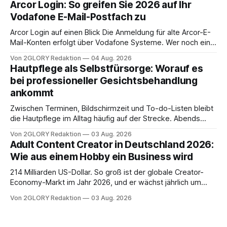
Arcor Login: So greifen Sie 2026 auf Ihr
Ihr personal digital zu organisieren. In diesem Leitfaden
Vodafone E-Mail-Postfach zu
erfahren Sie alles, was Sie für einen reibungslosen Einstieg
brauchen, von der Registrierung
Arcor Login auf einen Blick Die Anmeldung für alte Arcor-E-
Mail-Konten erfolgt über Vodafone Systeme. Wer noch eine
e mail adresse mit der Endung @arcor.de oder @arcor.net
Von 2GLORY Redaktion
04 Aug. 2026
besitzt, loggt sich heute über das Vodafone E-Mail & Cloud
Hautpflege als Selbstfürsorge: Worauf es
Portal ein. Der klassische Arcor Login über mail.
bei professioneller Gesichtsbehandlung
ankommt
Zwischen Terminen, Bildschirmzeit und To-do-Listen bleibt
die Hautpflege im Alltag häufig auf der Strecke. Abends
schnell abschminken, morgens eine Creme aus der
Von 2GLORY Redaktion
03 Aug. 2026
Drogerie – mehr ist zeitlich oft nicht drin. Dabei reagiert die
Adult Content Creator in Deutschland 2026:
Haut empfindlich auf Stress, Schlafmangel und
Wie aus einem Hobby ein Business wird
Umwelteinflüsse: Sie wirkt müde, spannt oder neigt zu
Unreinheiten. Professionelle
214 Milliarden US-Dollar. So groß ist der globale Creator-
Economy-Markt im Jahr 2026, und er wächst jährlich um
mehr als 22 Prozent. Was lange als Nischenphänomen galt,
Von 2GLORY Redaktion
03 Aug. 2026
ist längst ein ernstzunehmender Wirtschaftszweig. Weltweit
sind über 200 Millionen Menschen als Creator aktiv, allein in
Deutschland geht der Markt in