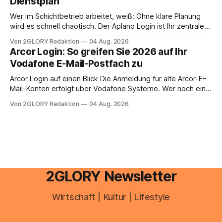
Dienstplan
aus – sobald jedoch mehrere Einkunftsarten
zusammentreffen oder größere finanzielle Veränderungen
Wer im Schichtbetrieb arbeitet, weiß: Ohne klare Planung
anstehen, zahlt sich professionelle Unterstützung meist
wird es schnell chaotisch. Der Aplano Login ist Ihr zentraler
aus.
Zugangspunkt, um dienstpläne, zeiterfassung,
Von 2GLORY Redaktion
04 Aug. 2026
abwesenheiten und die gesamte kommunikation rund um
Arcor Login: So greifen Sie 2026 auf Ihr
Ihr personal digital zu organisieren. In diesem Leitfaden
Vodafone E-Mail-Postfach zu
erfahren Sie alles, was Sie für einen reibungslosen Einstieg
brauchen, von der Registrierung
Arcor Login auf einen Blick Die Anmeldung für alte Arcor-E-
Mail-Konten erfolgt über Vodafone Systeme. Wer noch eine
e mail adresse mit der Endung @arcor.de oder @arcor.net
Von 2GLORY Redaktion
04 Aug. 2026
besitzt, loggt sich heute über das Vodafone E-Mail & Cloud
Portal ein. Der klassische Arcor Login über mail.
2GLORY Newsletter
Wirtschaft | Kultur | Lifestyle