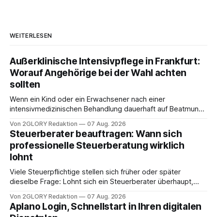
WEITERLESEN
Außerklinische Intensivpflege in Frankfurt:
Worauf Angehörige bei der Wahl achten
sollten
Wenn ein Kind oder ein Erwachsener nach einer
intensivmedizinischen Behandlung dauerhaft auf Beatmung
oder eine engmaschige pflegerische Versorgung
Von 2GLORY Redaktion
07 Aug. 2026
angewiesen ist, stellt sich für Familien eine schwierige
Steuerberater beauftragen: Wann sich
Frage: Muss die Versorgung dauerhaft in der Klinik bleiben –
professionelle Steuerberatung wirklich
oder ist ein Leben zu Hause möglich? Die außerklinische
lohnt
Intensivpflege bietet genau diese Alternative: Sie
Viele Steuerpflichtige stellen sich früher oder später
dieselbe Frage: Lohnt sich ein Steuerberater überhaupt,
oder lässt sich die Steuererklärung auch in Eigenregie
Von 2GLORY Redaktion
07 Aug. 2026
erledigen? Die kurze Antwort: Bei einfachen
Aplano Login, Schnellstart in Ihren digitalen
Einkommensverhältnissen reicht häufig eine Steuersoftware