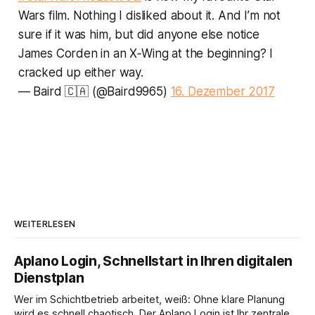
Wars film. Nothing I disliked about it. And I’m not
sure if it was him, but did anyone else notice
James Corden in an X‑Wing at the beginning? I
cracked up either way.
— Baird 🇨🇦 (@Baird9965)
16. Dezember 2017
WEITERLESEN
Aplano Login, Schnellstart in Ihren digitalen
Dienstplan
Wer im Schichtbetrieb arbeitet, weiß: Ohne klare Planung
wird es schnell chaotisch. Der Aplano Login ist Ihr zentraler