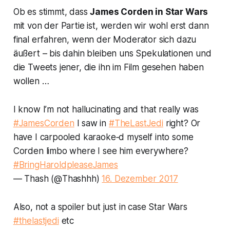
Ob es stimmt, dass
James Corden in
Star Wars
mit von der Partie ist, werden wir wohl erst dann
final erfahren, wenn der Moderator sich dazu
äußert – bis dahin bleiben uns Spekulationen und
die Tweets jener, die ihn im Film gesehen haben
wollen …
I know I’m not hallucinating and that really was
#JamesCorden
I saw in
#TheLastJedi
right? Or
have I carpooled karaoke‑d myself into some
Corden limbo where I see him everywhere?
#BringHaroldpleaseJames
— Thash (@Thashhh)
16. Dezember 2017
Also, not a spoiler but just in case Star Wars
#thelastjedi
etc