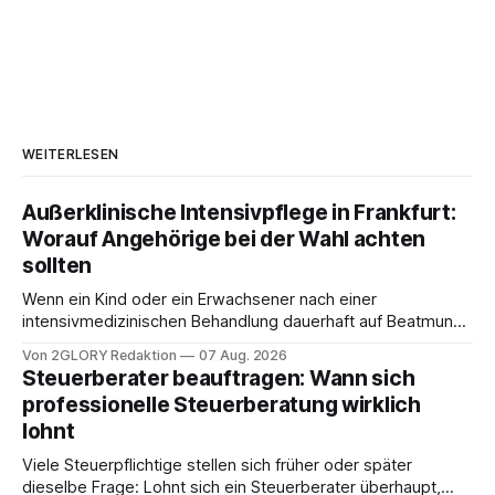
WEITERLESEN
Außerklinische Intensivpflege in Frankfurt:
Worauf Angehörige bei der Wahl achten
sollten
Wenn ein Kind oder ein Erwachsener nach einer
intensivmedizinischen Behandlung dauerhaft auf Beatmung
oder eine engmaschige pflegerische Versorgung
Von 2GLORY Redaktion
07 Aug. 2026
angewiesen ist, stellt sich für Familien eine schwierige
Steuerberater beauftragen: Wann sich
Frage: Muss die Versorgung dauerhaft in der Klinik bleiben –
professionelle Steuerberatung wirklich
oder ist ein Leben zu Hause möglich? Die außerklinische
lohnt
Intensivpflege bietet genau diese Alternative: Sie
Viele Steuerpflichtige stellen sich früher oder später
dieselbe Frage: Lohnt sich ein Steuerberater überhaupt,