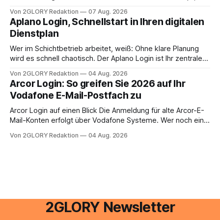
oder lässt sich die Steuererklärung auch in Eigenregie
Von 2GLORY Redaktion
07 Aug. 2026
erledigen? Die kurze Antwort: Bei einfachen
Aplano Login, Schnellstart in Ihren digitalen
Einkommensverhältnissen reicht häufig eine Steuersoftware
Dienstplan
aus – sobald jedoch mehrere Einkunftsarten
zusammentreffen oder größere finanzielle Veränderungen
Wer im Schichtbetrieb arbeitet, weiß: Ohne klare Planung
anstehen, zahlt sich professionelle Unterstützung meist
wird es schnell chaotisch. Der Aplano Login ist Ihr zentraler
aus.
Zugangspunkt, um dienstpläne, zeiterfassung,
Von 2GLORY Redaktion
04 Aug. 2026
abwesenheiten und die gesamte kommunikation rund um
Arcor Login: So greifen Sie 2026 auf Ihr
Ihr personal digital zu organisieren. In diesem Leitfaden
Vodafone E-Mail-Postfach zu
erfahren Sie alles, was Sie für einen reibungslosen Einstieg
brauchen, von der Registrierung
Arcor Login auf einen Blick Die Anmeldung für alte Arcor-E-
Mail-Konten erfolgt über Vodafone Systeme. Wer noch eine
e mail adresse mit der Endung @arcor.de oder @arcor.net
Von 2GLORY Redaktion
04 Aug. 2026
besitzt, loggt sich heute über das Vodafone E-Mail & Cloud
Portal ein. Der klassische Arcor Login über mail.
2GLORY Newsletter