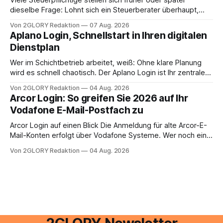
dieselbe Frage: Lohnt sich ein Steuerberater überhaupt,
oder lässt sich die Steuererklärung auch in Eigenregie
Von 2GLORY Redaktion
07 Aug. 2026
erledigen? Die kurze Antwort: Bei einfachen
Aplano Login, Schnellstart in Ihren digitalen
Einkommensverhältnissen reicht häufig eine Steuersoftware
Dienstplan
aus – sobald jedoch mehrere Einkunftsarten
zusammentreffen oder größere finanzielle Veränderungen
Wer im Schichtbetrieb arbeitet, weiß: Ohne klare Planung
anstehen, zahlt sich professionelle Unterstützung meist
wird es schnell chaotisch. Der Aplano Login ist Ihr zentraler
aus.
Zugangspunkt, um dienstpläne, zeiterfassung,
Von 2GLORY Redaktion
04 Aug. 2026
abwesenheiten und die gesamte kommunikation rund um
Arcor Login: So greifen Sie 2026 auf Ihr
Ihr personal digital zu organisieren. In diesem Leitfaden
Vodafone E-Mail-Postfach zu
erfahren Sie alles, was Sie für einen reibungslosen Einstieg
brauchen, von der Registrierung
Arcor Login auf einen Blick Die Anmeldung für alte Arcor-E-
Mail-Konten erfolgt über Vodafone Systeme. Wer noch eine
e mail adresse mit der Endung @arcor.de oder @arcor.net
Von 2GLORY Redaktion
04 Aug. 2026
besitzt, loggt sich heute über das Vodafone E-Mail & Cloud
Portal ein. Der klassische Arcor Login über mail.