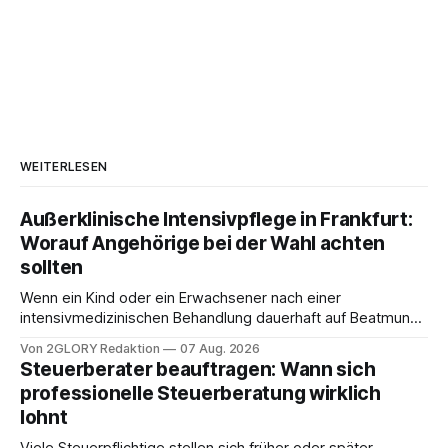
WEITERLESEN
Außerklinische Intensivpflege in Frankfurt:
Worauf Angehörige bei der Wahl achten
sollten
Wenn ein Kind oder ein Erwachsener nach einer
intensivmedizinischen Behandlung dauerhaft auf Beatmung
oder eine engmaschige pflegerische Versorgung
Von 2GLORY Redaktion
07 Aug. 2026
angewiesen ist, stellt sich für Familien eine schwierige
Steuerberater beauftragen: Wann sich
Frage: Muss die Versorgung dauerhaft in der Klinik bleiben –
professionelle Steuerberatung wirklich
oder ist ein Leben zu Hause möglich? Die außerklinische
lohnt
Intensivpflege bietet genau diese Alternative: Sie
Viele Steuerpflichtige stellen sich früher oder später