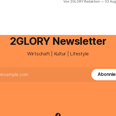
 heute über das Vodafone E-
Von 2GLORY Redaktion
03 Aug
schnell abschminken, morgen
d Portal ein. Der klassische
Creme aus der Drogerie – meh
 über mail.
zeitlich oft nicht drin. Dabei re
Haut empfindlich auf Stress,
Schlafmangel und Umwelteinfl
wirkt müde, spannt oder neigt
Unreinheiten. Professionelle
2GLORY Newsletter
Wirtschaft | Kultur | Lifestyle
Abonnie