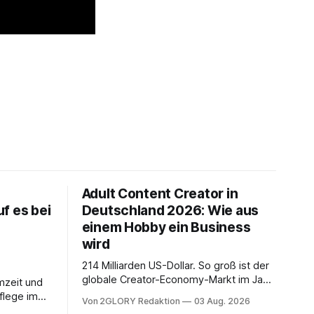
Adult Content Creator in
f es bei
Deutschland 2026: Wie aus
einem Hobby ein Business
wird
214 Milliarden US-Dollar. So groß ist der
globale Creator-Economy-Markt im Jahr
mzeit und
2026, und er wächst jährlich um mehr als
flege im
Von 2GLORY Redaktion
03 Aug. 2026
22 Prozent. Was lange als
. Abends