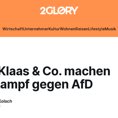
Wirtschaft
Unternehmer
Kultur
Wohnen
Reisen
Lifestyle
Musik
 Klaas & Co. machen
ampf gegen AfD
Kolsch
6