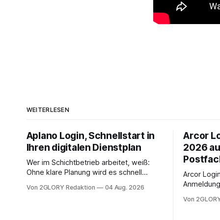
WEITERLESEN
Aplano Login, Schnellstart in
Arcor Lo
Ihren digitalen Dienstplan
2026 au
Postfac
Wer im Schichtbetrieb arbeitet, weiß:
Ohne klare Planung wird es schnell
Arcor Login 
chaotisch. Der Aplano Login ist Ihr
Anmeldung 
Von 2GLORY Redaktion
04 Aug. 2026
zentraler Zugangspunkt, um dienstpläne,
erfolgt üb
Von 2GLORY
zeiterfassung, abwesenheiten und die
noch eine 
gesamte kommunikation rund um Ihr
@arcor.de 