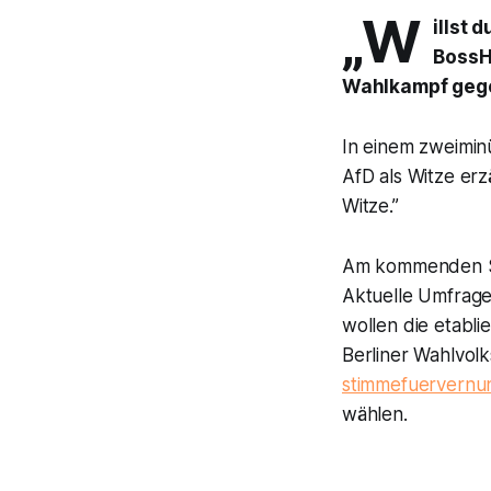
„W
illst 
BossHo
Wahlkampf gegen
In einem zweimi
AfD als Witze erz
Witze.”
Am kommenden So
Aktuelle Umfragen
wollen die etabli
Berliner Wahlvolk
stimmefuervernun
wählen.