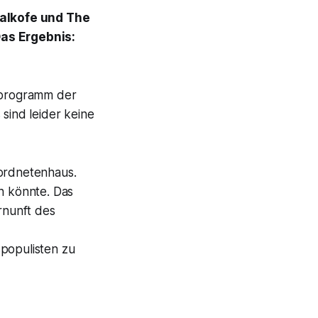
 Kalkofe und The
Das Ergebnis:
lprogramm der
 sind leider keine
ordnetenhaus.
en könnte. Das
rnunft des
spopulisten zu