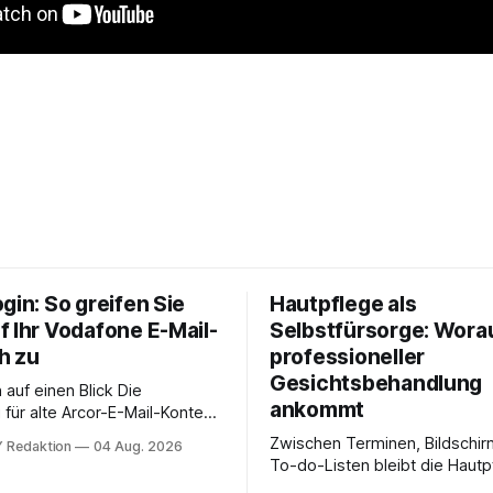
gin: So greifen Sie
Hautpflege als
f Ihr Vodafone E-Mail-
Selbstfürsorge: Worau
h zu
professioneller
Gesichtsbehandlung
auf einen Blick Die
ankommt
für alte Arcor-E-Mail-Konten
er Vodafone Systeme. Wer
Zwischen Terminen, Bildschir
 Redaktion
04 Aug. 2026
e mail adresse mit der Endung
To-do-Listen bleibt die Hautp
oder @arcor.net besitzt,
Alltag häufig auf der Strecke