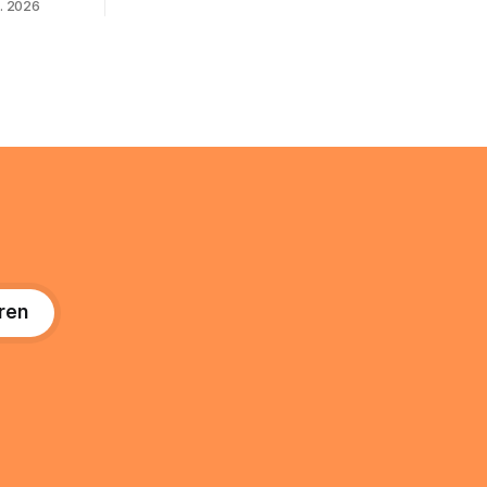
. 2026
Nischenphänomen galt, ist längst ein
s eine
ernstzunehmender Wirtschaftszweig.
r ist
Weltweit sind über 200 Millionen
agiert die
Menschen als Creator aktiv, allein in
Deutschland geht der Markt in
üsse: Sie
 zu
ren