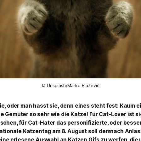
© Unsplash/Marko Blažević
sie, oder man hasst sie, denn eines steht fest: Kaum e
ie Gemüter so sehr wie die Katze! Für Cat-Lover ist s
hen, für Cat-Hater das personifizierte, oder besser 
nationale Katzentag am 8. August soll demnach Anlas
 eine erlesene Auswahl an Katzen Gifs zu werfen, die