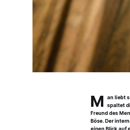
M
an liebt 
spaltet d
Freund des Mensc
Böse. Der inter
einen Blick auf