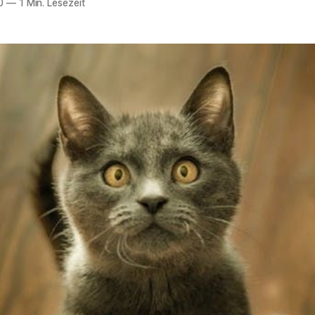
0
—
1 Min. Lesezeit