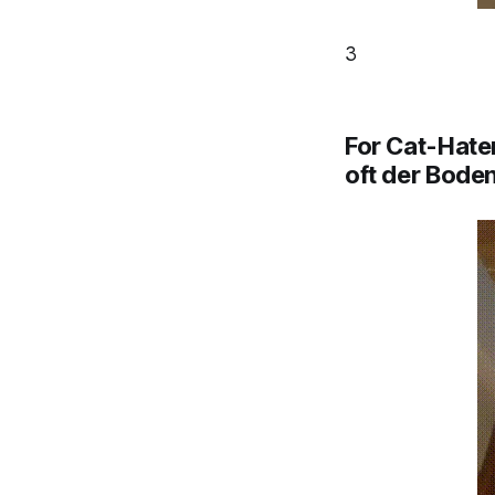
3
For Cat-Hater
oft der Bode