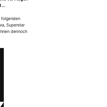
d …
e folgenden
iva, Superstar
 ihnen dennoch