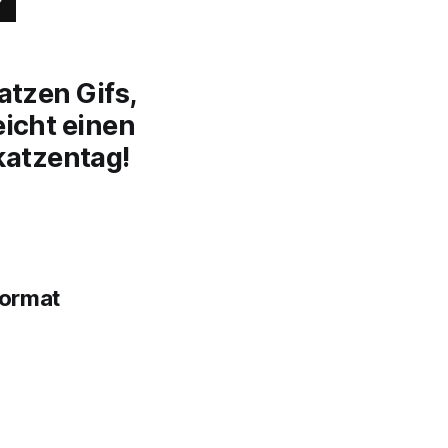
atzen Gifs,
eicht einen
katzentag!
Format