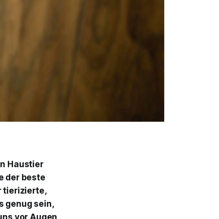
in Haustier
ie der beste
tierizierte,
s genug sein,
 uns vor Augen