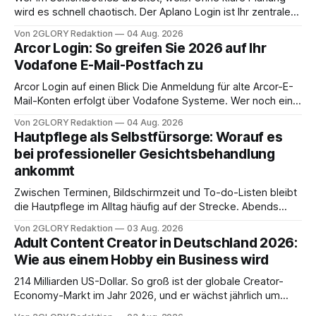
wird es schnell chaotisch. Der Aplano Login ist Ihr zentraler
Zugangspunkt, um dienstpläne, zeiterfassung,
Von 2GLORY Redaktion
04 Aug. 2026
abwesenheiten und die gesamte kommunikation rund um
Arcor Login: So greifen Sie 2026 auf Ihr
Ihr personal digital zu organisieren. In diesem Leitfaden
Vodafone E-Mail-Postfach zu
erfahren Sie alles, was Sie für einen reibungslosen Einstieg
brauchen, von der Registrierung
Arcor Login auf einen Blick Die Anmeldung für alte Arcor-E-
Mail-Konten erfolgt über Vodafone Systeme. Wer noch eine
e mail adresse mit der Endung @arcor.de oder @arcor.net
Von 2GLORY Redaktion
04 Aug. 2026
besitzt, loggt sich heute über das Vodafone E-Mail & Cloud
Hautpflege als Selbstfürsorge: Worauf es
Portal ein. Der klassische Arcor Login über mail.
bei professioneller Gesichtsbehandlung
ankommt
Zwischen Terminen, Bildschirmzeit und To-do-Listen bleibt
die Hautpflege im Alltag häufig auf der Strecke. Abends
schnell abschminken, morgens eine Creme aus der
Von 2GLORY Redaktion
03 Aug. 2026
Drogerie – mehr ist zeitlich oft nicht drin. Dabei reagiert die
Adult Content Creator in Deutschland 2026:
Haut empfindlich auf Stress, Schlafmangel und
Wie aus einem Hobby ein Business wird
Umwelteinflüsse: Sie wirkt müde, spannt oder neigt zu
Unreinheiten. Professionelle
214 Milliarden US-Dollar. So groß ist der globale Creator-
Economy-Markt im Jahr 2026, und er wächst jährlich um
mehr als 22 Prozent. Was lange als Nischenphänomen galt,