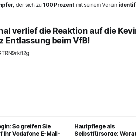
mpfer
, der sich zu
100 Prozent
mit seinem Verein
identif
al verlief die Reaktion auf die Kev
z Entlassung beim VfB!
/RTRN9rkfl2g
gin: So greifen Sie
Hautpflege als
f Ihr Vodafone E-Mail-
Selbstfürsorge: Worau