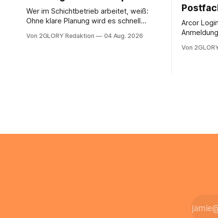
Postfac
Wer im Schichtbetrieb arbeitet, weiß:
Ohne klare Planung wird es schnell
Arcor Login 
chaotisch. Der Aplano Login ist Ihr
Anmeldung 
Von 2GLORY Redaktion
04 Aug. 2026
zentraler Zugangspunkt, um dienstpläne,
erfolgt üb
Von 2GLORY
zeiterfassung, abwesenheiten und die
noch eine 
gesamte kommunikation rund um Ihr
@arcor.de 
personal digital zu organisieren. In
loggt sich
diesem Leitfaden erfahren Sie alles, was
Mail & Clou
Sie für einen reibungslosen Einstieg
Arcor Login
brauchen, von der Registrierung