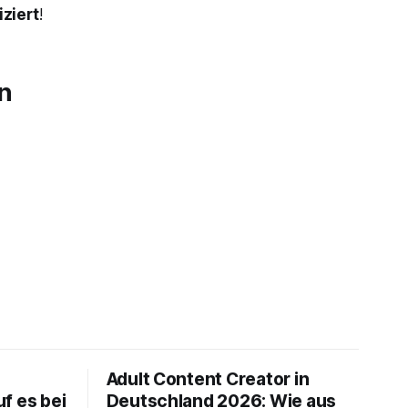
iziert
!
in
Adult Content Creator in
f es bei
Deutschland 2026: Wie aus