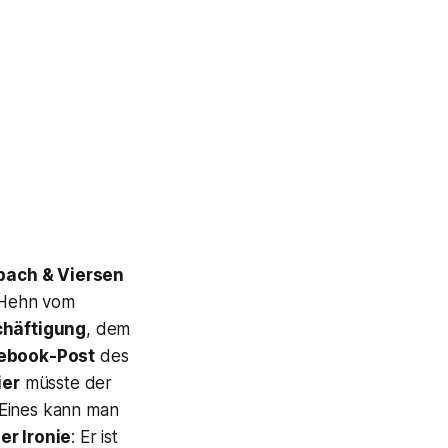
bach & Viersen
t Hehn vom
chäftigung
, dem
ebook-Post
des
ier
müsste der
Eines kann man
er Ironie
: Er ist