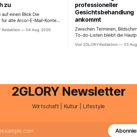
h zu
professioneller
Gesichtsbehandlung
auf einen Blick Die
ankommt
für alte Arcor-E-Mail-Konten
er Vodafone Systeme. Wer
Zwischen Terminen, Bildschir
 Redaktion
04 Aug. 2026
e mail adresse mit der Endung
To-do-Listen bleibt die Hautp
oder @arcor.net besitzt,
Alltag häufig auf der Strecke
 heute über das Vodafone E-
Von 2GLORY Redaktion
03 Aug
schnell abschminken, morgen
d Portal ein. Der klassische
Creme aus der Drogerie – meh
 über mail.
zeitlich oft nicht drin. Dabei re
Haut empfindlich auf Stress,
Schlafmangel und Umwelteinfl
wirkt müde, spannt oder neigt
Unreinheiten. Professionelle
2GLORY Newsletter
Wirtschaft | Kultur | Lifestyle
Abonnie