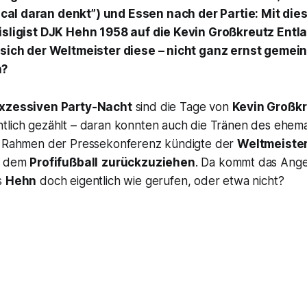
cal daran denkt”) und Essen nach der Partie: Mit di
eisligist DJK Hehn 1958 auf die Kevin Großkreutz Ent
t sich der Weltmeister diese – nicht ganz ernst gemei
n?
xzessiven Party-Nacht
sind die Tage von
Kevin Großk
lich gezählt – daran konnten auch die Tränen des ehem
m Rahmen der Pressekonferenz kündigte der
Weltmeiste
us dem
Profifußball
zurückzuziehen
. Da kommt das Ang
s
Hehn
doch eigentlich wie gerufen, oder etwa nicht?