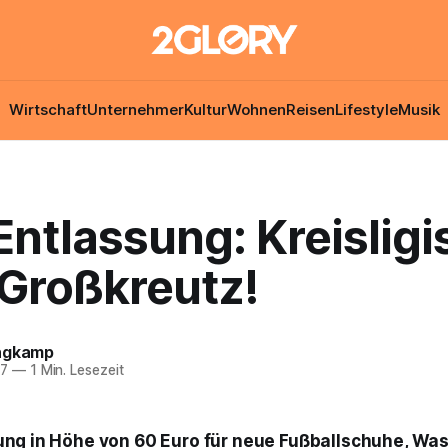
Wirtschaft
Unternehmer
Kultur
Wohnen
Reisen
Lifestyle
Musik
ntlassung: Kreisligis
 Großkreutz!
ngkamp
17
—
1 Min. Lesezeit
ung in Höhe von 60 Euro für neue Fußballschuhe, Was