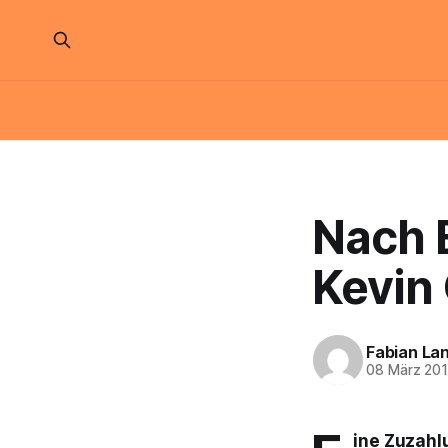
Nach E
Kevin
Fabian La
08 März 20
ine Zuzahl