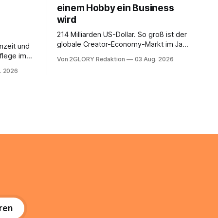
einem Hobby ein Business
wird
214 Milliarden US-Dollar. So groß ist der
globale Creator-Economy-Markt im Jahr
mzeit und
2026, und er wächst jährlich um mehr als
flege im
Von 2GLORY Redaktion
03 Aug. 2026
22 Prozent. Was lange als
. Abends
. 2026
Nischenphänomen galt, ist längst ein
s eine
ernstzunehmender Wirtschaftszweig.
r ist
Weltweit sind über 200 Millionen
agiert die
Menschen als Creator aktiv, allein in
Deutschland geht der Markt in
üsse: Sie
 zu
ren