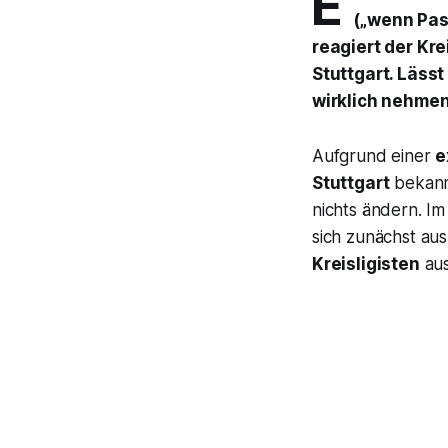
E
(„wenn Pas
reagiert der Kr
Stuttgart. Läss
wirklich nehme
Aufgrund einer
e
Stuttgart
bekannt
nichts ändern. I
sich zunächst a
Kreisligisten
au