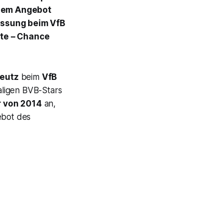
esem Angebot
lassung beim VfB
nte – Chance
reutz
beim
VfB
aligen BVB-Stars
r von 2014
an,
ebot des