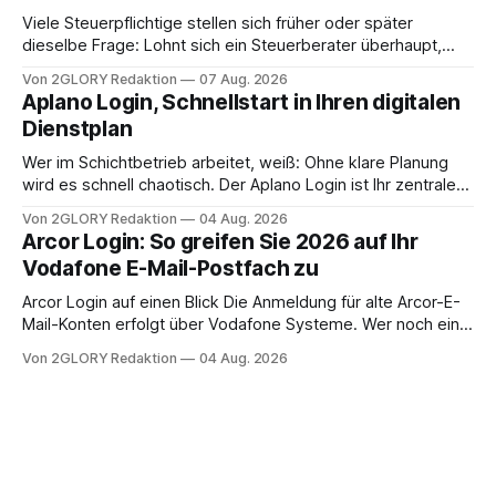
Viele Steuerpflichtige stellen sich früher oder später
dieselbe Frage: Lohnt sich ein Steuerberater überhaupt,
oder lässt sich die Steuererklärung auch in Eigenregie
Von 2GLORY Redaktion
07 Aug. 2026
erledigen? Die kurze Antwort: Bei einfachen
Aplano Login, Schnellstart in Ihren digitalen
Einkommensverhältnissen reicht häufig eine Steuersoftware
Dienstplan
aus – sobald jedoch mehrere Einkunftsarten
zusammentreffen oder größere finanzielle Veränderungen
Wer im Schichtbetrieb arbeitet, weiß: Ohne klare Planung
anstehen, zahlt sich professionelle Unterstützung meist
wird es schnell chaotisch. Der Aplano Login ist Ihr zentraler
aus.
Zugangspunkt, um dienstpläne, zeiterfassung,
Von 2GLORY Redaktion
04 Aug. 2026
abwesenheiten und die gesamte kommunikation rund um
Arcor Login: So greifen Sie 2026 auf Ihr
Ihr personal digital zu organisieren. In diesem Leitfaden
Vodafone E-Mail-Postfach zu
erfahren Sie alles, was Sie für einen reibungslosen Einstieg
brauchen, von der Registrierung
Arcor Login auf einen Blick Die Anmeldung für alte Arcor-E-
Mail-Konten erfolgt über Vodafone Systeme. Wer noch eine
e mail adresse mit der Endung @arcor.de oder @arcor.net
Von 2GLORY Redaktion
04 Aug. 2026
besitzt, loggt sich heute über das Vodafone E-Mail & Cloud
Portal ein. Der klassische Arcor Login über mail.