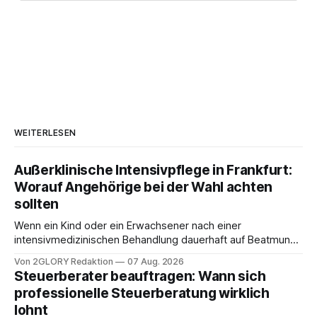
WEITERLESEN
Außerklinische Intensivpflege in Frankfurt:
Worauf Angehörige bei der Wahl achten
sollten
Wenn ein Kind oder ein Erwachsener nach einer
intensivmedizinischen Behandlung dauerhaft auf Beatmung
oder eine engmaschige pflegerische Versorgung
Von 2GLORY Redaktion
07 Aug. 2026
angewiesen ist, stellt sich für Familien eine schwierige
Steuerberater beauftragen: Wann sich
Frage: Muss die Versorgung dauerhaft in der Klinik bleiben –
professionelle Steuerberatung wirklich
oder ist ein Leben zu Hause möglich? Die außerklinische
lohnt
Intensivpflege bietet genau diese Alternative: Sie