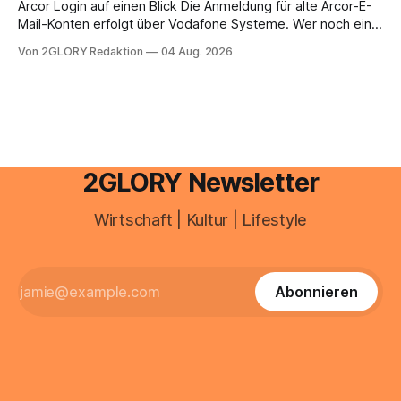
brauchen, von der Registrierung
Arcor Login auf einen Blick Die Anmeldung für alte Arcor-E-
Mail-Konten erfolgt über Vodafone Systeme. Wer noch eine
e mail adresse mit der Endung @arcor.de oder @arcor.net
Von 2GLORY Redaktion
04 Aug. 2026
besitzt, loggt sich heute über das Vodafone E-Mail & Cloud
Portal ein. Der klassische Arcor Login über mail.
2GLORY Newsletter
Wirtschaft | Kultur | Lifestyle
Abonnieren