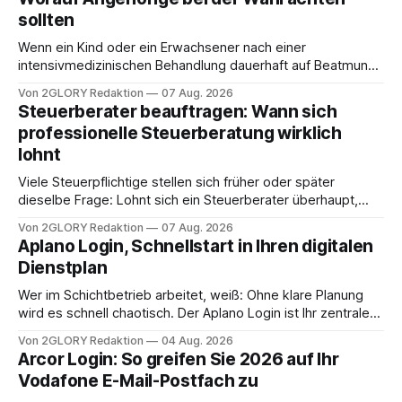
sollten
Wenn ein Kind oder ein Erwachsener nach einer
intensivmedizinischen Behandlung dauerhaft auf Beatmung
oder eine engmaschige pflegerische Versorgung
Von 2GLORY Redaktion
07 Aug. 2026
angewiesen ist, stellt sich für Familien eine schwierige
Steuerberater beauftragen: Wann sich
Frage: Muss die Versorgung dauerhaft in der Klinik bleiben –
professionelle Steuerberatung wirklich
oder ist ein Leben zu Hause möglich? Die außerklinische
lohnt
Intensivpflege bietet genau diese Alternative: Sie
Viele Steuerpflichtige stellen sich früher oder später
dieselbe Frage: Lohnt sich ein Steuerberater überhaupt,
oder lässt sich die Steuererklärung auch in Eigenregie
Von 2GLORY Redaktion
07 Aug. 2026
erledigen? Die kurze Antwort: Bei einfachen
Aplano Login, Schnellstart in Ihren digitalen
Einkommensverhältnissen reicht häufig eine Steuersoftware
Dienstplan
aus – sobald jedoch mehrere Einkunftsarten
zusammentreffen oder größere finanzielle Veränderungen
Wer im Schichtbetrieb arbeitet, weiß: Ohne klare Planung
anstehen, zahlt sich professionelle Unterstützung meist
wird es schnell chaotisch. Der Aplano Login ist Ihr zentraler
aus.
Zugangspunkt, um dienstpläne, zeiterfassung,
Von 2GLORY Redaktion
04 Aug. 2026
abwesenheiten und die gesamte kommunikation rund um
Arcor Login: So greifen Sie 2026 auf Ihr
Ihr personal digital zu organisieren. In diesem Leitfaden
Vodafone E-Mail-Postfach zu
erfahren Sie alles, was Sie für einen reibungslosen Einstieg