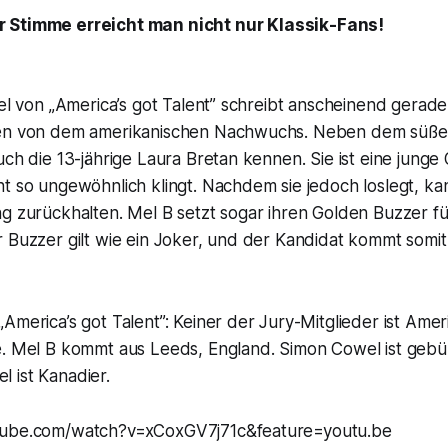
er Stimme erreicht man nicht nur Klassik-Fans!
fel von „America’s got Talent” schreibt anscheinend gerade
ten von dem amerikanischen Nachwuchs. Neben dem süßen
uch die 13-jährige Laura Bretan kennen. Sie ist eine junge
ht so ungewöhnlich klingt. Nachdem sie jedoch loslegt, 
ng zurückhalten. Mel B setzt sogar ihren Golden Buzzer f
 Buzzer gilt wie ein Joker, und der Kandidat kommt somit 
America’s got Talent”: Keiner der Jury-Mitglieder ist Amer
e. Mel B kommt aus Leeds, England. Simon Cowel ist geb
 ist Kanadier.
tube.com/watch?v=xCoxGV7j71c&feature=youtu.be