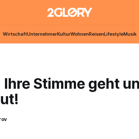
Wirtschaft
Unternehmer
Kultur
Wohnen
Reisen
Lifestyle
Musik
 Ihre Stimme geht un
ut!
rov
6