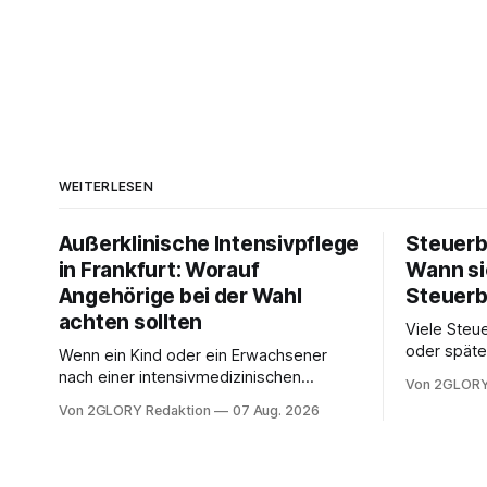
WEITERLESEN
Außerklinische Intensivpflege
Steuerb
in Frankfurt: Worauf
Wann si
Angehörige bei der Wahl
Steuerb
achten sollten
Viele Steue
oder späte
Wenn ein Kind oder ein Erwachsener
ein Steuer
nach einer intensivmedizinischen
Von 2GLORY
sich die St
Behandlung dauerhaft auf Beatmung
Von 2GLORY Redaktion
07 Aug. 2026
Eigenregie
oder eine engmaschige pflegerische
Bei einfac
Versorgung angewiesen ist, stellt sich
reicht häu
für Familien eine schwierige Frage: Muss
sobald jed
die Versorgung dauerhaft in der Klinik