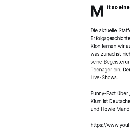
M
it so ein
Die aktuelle Staf
Erfolgsgeschich
Klon lernen wir a
was zunächst nic
seine Begeisteru
Teenager ein. Der
Live-Shows.
Funny-Fact über „
Klum ist Deutsch
und Howie Mandel
https://www.you