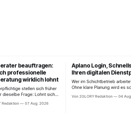
erater beauftragen:
Aplano Login, Schnells
ch professionelle
Ihren digitalen Dienst
eratung wirklich lohnt
Wer im Schichtbetrieb arbeite
Ohne klare Planung wird es sc
rpflichtige stellen sich früher
chaotisch. Der Aplano Login ist
r dieselbe Frage: Lohnt sich
Von 2GLORY Redaktion
04 Aug
zentraler Zugangspunkt, um d
berater überhaupt, oder lässt
 Redaktion
07 Aug. 2026
zeiterfassung, abwesenheiten
euererklärung auch in
gesamte kommunikation rund 
 erledigen? Die kurze Antwort:
personal digital zu organisiere
hen Einkommensverhältnissen
diesem Leitfaden erfahren Sie
fig eine Steuersoftware aus –
Sie für einen reibungslosen Ei
och mehrere Einkunftsarten