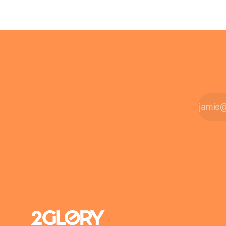
zusamment
bleiben – oder ist ein Leben zu Hause
finanziell
möglich? Die außerklinische
zahlt sich 
Intensivpflege bietet genau diese
meist aus.
Alternative: Sie