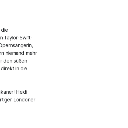
 die
 Taylor-Swift-
 Opernsängerin,
kann niemand mehr
ür den süßen
direkt in die
ikaner! Heidi
ürtiger Londoner