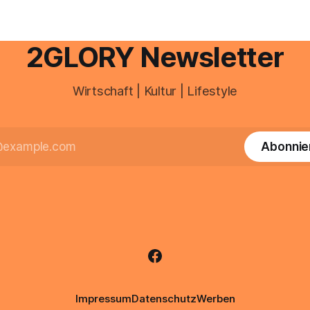
brauchen, von der Registrieru
reffen oder größere
e Veränderungen anstehen,
professionelle Unterstützung
2GLORY Newsletter
Wirtschaft | Kultur | Lifestyle
Abonnie
Impressum
Datenschutz
Werben