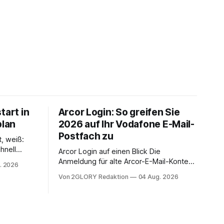
tart in
Arcor Login: So greifen Sie
plan
2026 auf Ihr Vodafone E-Mail-
Postfach zu
t, weiß:
hnell
Arcor Login auf einen Blick Die
 Ihr
Anmeldung für alte Arcor-E-Mail-Konten
. 2026
ienstpläne,
erfolgt über Vodafone Systeme. Wer
Von 2GLORY Redaktion
04 Aug. 2026
 und die
noch eine e mail adresse mit der Endung
um Ihr
@arcor.de oder @arcor.net besitzt,
n. In
loggt sich heute über das Vodafone E-
 alles, was
Mail & Cloud Portal ein. Der klassische
nstieg
Arcor Login über mail.