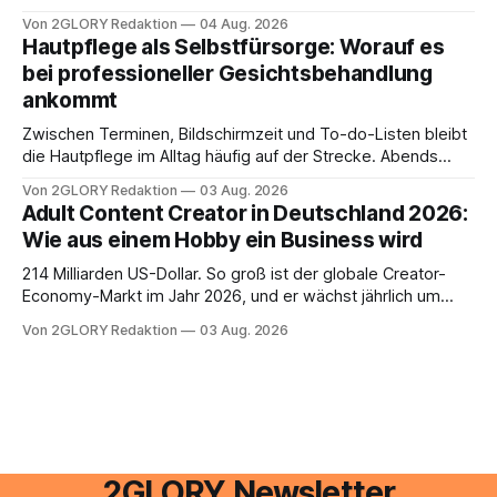
e mail adresse mit der Endung @arcor.de oder @arcor.net
Von 2GLORY Redaktion
04 Aug. 2026
besitzt, loggt sich heute über das Vodafone E-Mail & Cloud
Hautpflege als Selbstfürsorge: Worauf es
Portal ein. Der klassische Arcor Login über mail.
bei professioneller Gesichtsbehandlung
ankommt
Zwischen Terminen, Bildschirmzeit und To-do-Listen bleibt
die Hautpflege im Alltag häufig auf der Strecke. Abends
schnell abschminken, morgens eine Creme aus der
Von 2GLORY Redaktion
03 Aug. 2026
Drogerie – mehr ist zeitlich oft nicht drin. Dabei reagiert die
Adult Content Creator in Deutschland 2026:
Haut empfindlich auf Stress, Schlafmangel und
Wie aus einem Hobby ein Business wird
Umwelteinflüsse: Sie wirkt müde, spannt oder neigt zu
Unreinheiten. Professionelle
214 Milliarden US-Dollar. So groß ist der globale Creator-
Economy-Markt im Jahr 2026, und er wächst jährlich um
mehr als 22 Prozent. Was lange als Nischenphänomen galt,
Von 2GLORY Redaktion
03 Aug. 2026
ist längst ein ernstzunehmender Wirtschaftszweig. Weltweit
sind über 200 Millionen Menschen als Creator aktiv, allein in
Deutschland geht der Markt in
2GLORY Newsletter