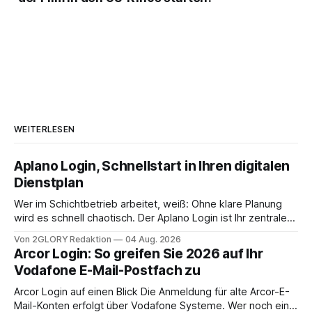
WEITERLESEN
Aplano Login, Schnellstart in Ihren digitalen
Dienstplan
Wer im Schichtbetrieb arbeitet, weiß: Ohne klare Planung
wird es schnell chaotisch. Der Aplano Login ist Ihr zentraler
Zugangspunkt, um dienstpläne, zeiterfassung,
Von 2GLORY Redaktion
04 Aug. 2026
abwesenheiten und die gesamte kommunikation rund um
Arcor Login: So greifen Sie 2026 auf Ihr
Ihr personal digital zu organisieren. In diesem Leitfaden
Vodafone E-Mail-Postfach zu
erfahren Sie alles, was Sie für einen reibungslosen Einstieg
brauchen, von der Registrierung
Arcor Login auf einen Blick Die Anmeldung für alte Arcor-E-
Mail-Konten erfolgt über Vodafone Systeme. Wer noch eine