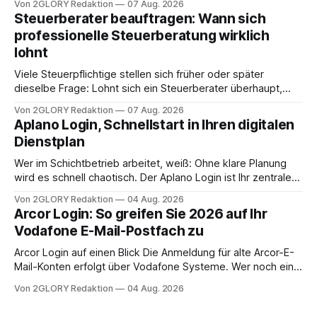
Von 2GLORY Redaktion
07 Aug. 2026
angewiesen ist, stellt sich für Familien eine schwierige
Steuerberater beauftragen: Wann sich
Frage: Muss die Versorgung dauerhaft in der Klinik bleiben –
professionelle Steuerberatung wirklich
oder ist ein Leben zu Hause möglich? Die außerklinische
lohnt
Intensivpflege bietet genau diese Alternative: Sie
Viele Steuerpflichtige stellen sich früher oder später
dieselbe Frage: Lohnt sich ein Steuerberater überhaupt,
oder lässt sich die Steuererklärung auch in Eigenregie
Von 2GLORY Redaktion
07 Aug. 2026
erledigen? Die kurze Antwort: Bei einfachen
Aplano Login, Schnellstart in Ihren digitalen
Einkommensverhältnissen reicht häufig eine Steuersoftware
Dienstplan
aus – sobald jedoch mehrere Einkunftsarten
zusammentreffen oder größere finanzielle Veränderungen
Wer im Schichtbetrieb arbeitet, weiß: Ohne klare Planung
anstehen, zahlt sich professionelle Unterstützung meist
wird es schnell chaotisch. Der Aplano Login ist Ihr zentraler
aus.
Zugangspunkt, um dienstpläne, zeiterfassung,
Von 2GLORY Redaktion
04 Aug. 2026
abwesenheiten und die gesamte kommunikation rund um
Arcor Login: So greifen Sie 2026 auf Ihr
Ihr personal digital zu organisieren. In diesem Leitfaden
Vodafone E-Mail-Postfach zu
erfahren Sie alles, was Sie für einen reibungslosen Einstieg
brauchen, von der Registrierung
Arcor Login auf einen Blick Die Anmeldung für alte Arcor-E-
Mail-Konten erfolgt über Vodafone Systeme. Wer noch eine
e mail adresse mit der Endung @arcor.de oder @arcor.net
Von 2GLORY Redaktion
04 Aug. 2026
besitzt, loggt sich heute über das Vodafone E-Mail & Cloud
Portal ein. Der klassische Arcor Login über mail.