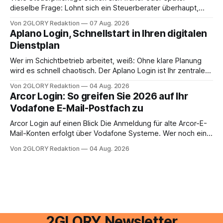
dieselbe Frage: Lohnt sich ein Steuerberater überhaupt,
oder lässt sich die Steuererklärung auch in Eigenregie
Von 2GLORY Redaktion
07 Aug. 2026
erledigen? Die kurze Antwort: Bei einfachen
Aplano Login, Schnellstart in Ihren digitalen
Einkommensverhältnissen reicht häufig eine Steuersoftware
Dienstplan
aus – sobald jedoch mehrere Einkunftsarten
zusammentreffen oder größere finanzielle Veränderungen
Wer im Schichtbetrieb arbeitet, weiß: Ohne klare Planung
anstehen, zahlt sich professionelle Unterstützung meist
wird es schnell chaotisch. Der Aplano Login ist Ihr zentraler
aus.
Zugangspunkt, um dienstpläne, zeiterfassung,
Von 2GLORY Redaktion
04 Aug. 2026
abwesenheiten und die gesamte kommunikation rund um
Arcor Login: So greifen Sie 2026 auf Ihr
Ihr personal digital zu organisieren. In diesem Leitfaden
Vodafone E-Mail-Postfach zu
erfahren Sie alles, was Sie für einen reibungslosen Einstieg
brauchen, von der Registrierung
Arcor Login auf einen Blick Die Anmeldung für alte Arcor-E-
Mail-Konten erfolgt über Vodafone Systeme. Wer noch eine
e mail adresse mit der Endung @arcor.de oder @arcor.net
Von 2GLORY Redaktion
04 Aug. 2026
besitzt, loggt sich heute über das Vodafone E-Mail & Cloud
Portal ein. Der klassische Arcor Login über mail.
2GLORY Newsletter