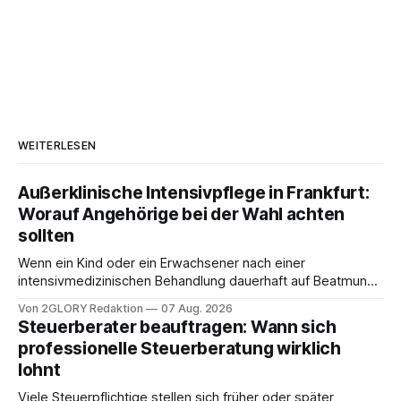
WEITERLESEN
Außerklinische Intensivpflege in Frankfurt:
Worauf Angehörige bei der Wahl achten
sollten
Wenn ein Kind oder ein Erwachsener nach einer
intensivmedizinischen Behandlung dauerhaft auf Beatmung
oder eine engmaschige pflegerische Versorgung
Von 2GLORY Redaktion
07 Aug. 2026
angewiesen ist, stellt sich für Familien eine schwierige
Steuerberater beauftragen: Wann sich
Frage: Muss die Versorgung dauerhaft in der Klinik bleiben –
professionelle Steuerberatung wirklich
oder ist ein Leben zu Hause möglich? Die außerklinische
lohnt
Intensivpflege bietet genau diese Alternative: Sie
Viele Steuerpflichtige stellen sich früher oder später