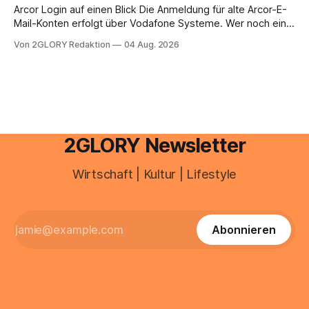
brauchen, von der Registrierung
Arcor Login auf einen Blick Die Anmeldung für alte Arcor-E-
Mail-Konten erfolgt über Vodafone Systeme. Wer noch eine
e mail adresse mit der Endung @arcor.de oder @arcor.net
Von 2GLORY Redaktion
04 Aug. 2026
besitzt, loggt sich heute über das Vodafone E-Mail & Cloud
Portal ein. Der klassische Arcor Login über mail.
2GLORY Newsletter
Wirtschaft | Kultur | Lifestyle
Abonnieren