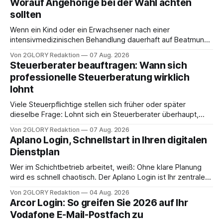
Worauf Angehörige bei der Wahl achten
sollten
Wenn ein Kind oder ein Erwachsener nach einer
intensivmedizinischen Behandlung dauerhaft auf Beatmung
oder eine engmaschige pflegerische Versorgung
Von 2GLORY Redaktion
07 Aug. 2026
angewiesen ist, stellt sich für Familien eine schwierige
Steuerberater beauftragen: Wann sich
Frage: Muss die Versorgung dauerhaft in der Klinik bleiben –
professionelle Steuerberatung wirklich
oder ist ein Leben zu Hause möglich? Die außerklinische
lohnt
Intensivpflege bietet genau diese Alternative: Sie
Viele Steuerpflichtige stellen sich früher oder später
dieselbe Frage: Lohnt sich ein Steuerberater überhaupt,
oder lässt sich die Steuererklärung auch in Eigenregie
Von 2GLORY Redaktion
07 Aug. 2026
erledigen? Die kurze Antwort: Bei einfachen
Aplano Login, Schnellstart in Ihren digitalen
Einkommensverhältnissen reicht häufig eine Steuersoftware
Dienstplan
aus – sobald jedoch mehrere Einkunftsarten
zusammentreffen oder größere finanzielle Veränderungen
Wer im Schichtbetrieb arbeitet, weiß: Ohne klare Planung
anstehen, zahlt sich professionelle Unterstützung meist
wird es schnell chaotisch. Der Aplano Login ist Ihr zentraler
aus.
Zugangspunkt, um dienstpläne, zeiterfassung,
Von 2GLORY Redaktion
04 Aug. 2026
abwesenheiten und die gesamte kommunikation rund um
Arcor Login: So greifen Sie 2026 auf Ihr
Ihr personal digital zu organisieren. In diesem Leitfaden
Vodafone E-Mail-Postfach zu
erfahren Sie alles, was Sie für einen reibungslosen Einstieg