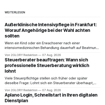
WEITERLESEN
Außerklinische Intensivpflege in Frankfurt:
Worauf Angehörige bei der Wahl achten
sollten
Wenn ein Kind oder ein Erwachsener nach einer
intensivmedizinischen Behandlung dauerhaft auf Beatmung
oder eine engmaschige pflegerische Versorgung
Von 2GLORY Redaktion
07 Aug. 2026
angewiesen ist, stellt sich für Familien eine schwierige
Steuerberater beauftragen: Wann sich
Frage: Muss die Versorgung dauerhaft in der Klinik bleiben –
professionelle Steuerberatung wirklich
oder ist ein Leben zu Hause möglich? Die außerklinische
lohnt
Intensivpflege bietet genau diese Alternative: Sie
Viele Steuerpflichtige stellen sich früher oder später
dieselbe Frage: Lohnt sich ein Steuerberater überhaupt,
oder lässt sich die Steuererklärung auch in Eigenregie
Von 2GLORY Redaktion
07 Aug. 2026
erledigen? Die kurze Antwort: Bei einfachen
Aplano Login, Schnellstart in Ihren digitalen
Einkommensverhältnissen reicht häufig eine Steuersoftware
Dienstplan
aus – sobald jedoch mehrere Einkunftsarten