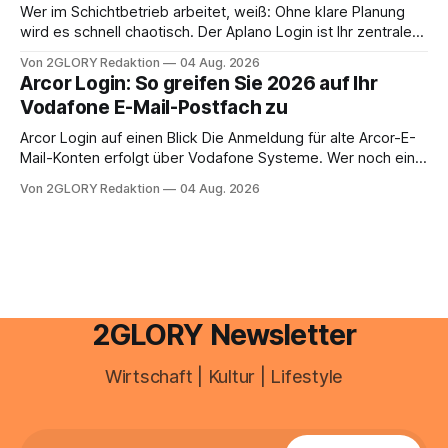
zusammentreffen oder größere finanzielle Veränderungen
Wer im Schichtbetrieb arbeitet, weiß: Ohne klare Planung
anstehen, zahlt sich professionelle Unterstützung meist
wird es schnell chaotisch. Der Aplano Login ist Ihr zentraler
aus.
Zugangspunkt, um dienstpläne, zeiterfassung,
Von 2GLORY Redaktion
04 Aug. 2026
abwesenheiten und die gesamte kommunikation rund um
Arcor Login: So greifen Sie 2026 auf Ihr
Ihr personal digital zu organisieren. In diesem Leitfaden
Vodafone E-Mail-Postfach zu
erfahren Sie alles, was Sie für einen reibungslosen Einstieg
brauchen, von der Registrierung
Arcor Login auf einen Blick Die Anmeldung für alte Arcor-E-
Mail-Konten erfolgt über Vodafone Systeme. Wer noch eine
e mail adresse mit der Endung @arcor.de oder @arcor.net
Von 2GLORY Redaktion
04 Aug. 2026
besitzt, loggt sich heute über das Vodafone E-Mail & Cloud
Portal ein. Der klassische Arcor Login über mail.
2GLORY Newsletter
Wirtschaft | Kultur | Lifestyle