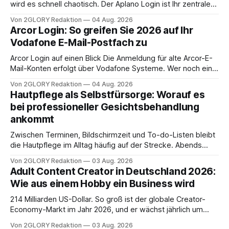
wird es schnell chaotisch. Der Aplano Login ist Ihr zentraler
Zugangspunkt, um dienstpläne, zeiterfassung,
Von 2GLORY Redaktion
04 Aug. 2026
abwesenheiten und die gesamte kommunikation rund um
Arcor Login: So greifen Sie 2026 auf Ihr
Ihr personal digital zu organisieren. In diesem Leitfaden
Vodafone E-Mail-Postfach zu
erfahren Sie alles, was Sie für einen reibungslosen Einstieg
brauchen, von der Registrierung
Arcor Login auf einen Blick Die Anmeldung für alte Arcor-E-
Mail-Konten erfolgt über Vodafone Systeme. Wer noch eine
e mail adresse mit der Endung @arcor.de oder @arcor.net
Von 2GLORY Redaktion
04 Aug. 2026
besitzt, loggt sich heute über das Vodafone E-Mail & Cloud
Hautpflege als Selbstfürsorge: Worauf es
Portal ein. Der klassische Arcor Login über mail.
bei professioneller Gesichtsbehandlung
ankommt
Zwischen Terminen, Bildschirmzeit und To-do-Listen bleibt
die Hautpflege im Alltag häufig auf der Strecke. Abends
schnell abschminken, morgens eine Creme aus der
Von 2GLORY Redaktion
03 Aug. 2026
Drogerie – mehr ist zeitlich oft nicht drin. Dabei reagiert die
Adult Content Creator in Deutschland 2026:
Haut empfindlich auf Stress, Schlafmangel und
Wie aus einem Hobby ein Business wird
Umwelteinflüsse: Sie wirkt müde, spannt oder neigt zu
Unreinheiten. Professionelle
214 Milliarden US-Dollar. So groß ist der globale Creator-
Economy-Markt im Jahr 2026, und er wächst jährlich um
mehr als 22 Prozent. Was lange als Nischenphänomen galt,
Von 2GLORY Redaktion
03 Aug. 2026