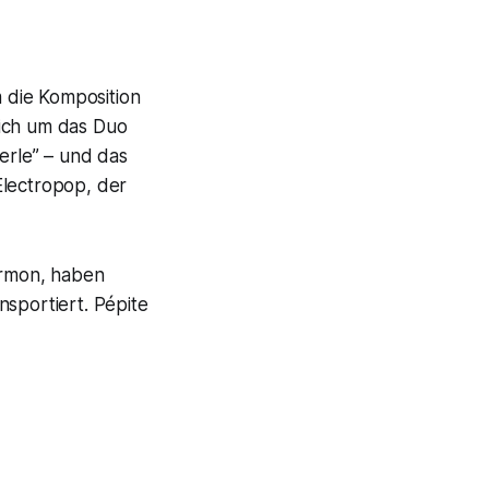
 die Komposition
sich um das Duo
erle” – und das
Electropop, der
armon, haben
nsportiert. Pépite