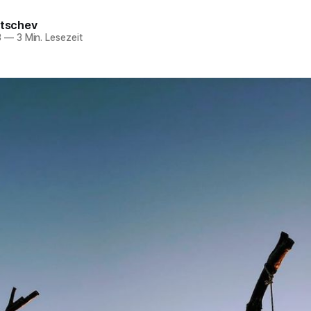
itschev
3
—
3 Min. Lesezeit