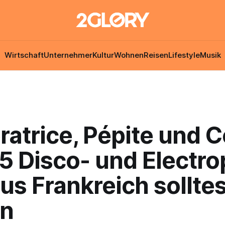
Wirtschaft
Unternehmer
Kultur
Wohnen
Reisen
Lifestyle
Musik
ratrice, Pépite und C
5 Disco- und Electr
us Frankreich sollte
n