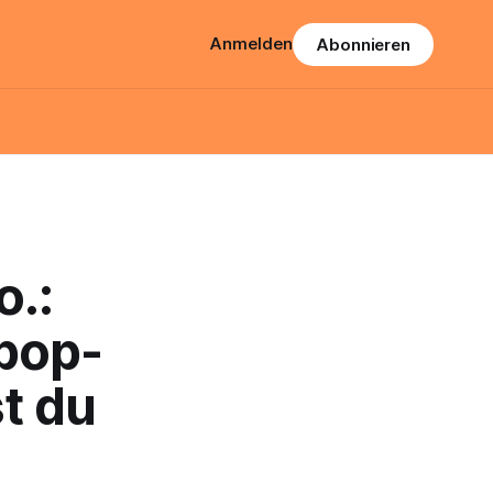
Anmelden
Abonnieren
o.:
opop-
st du