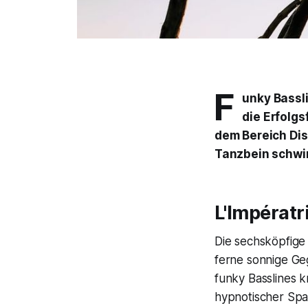
F
unky Bassl
die Erfolgs
dem Bereich Disc
Tanzbein schwin
L'Impératr
Die sechsköpfige 
ferne sonnige Ge
funky Basslines k
hypnotischer Spa