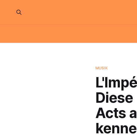
MUSIK
L'Impé
Diese 
Acts a
kenne