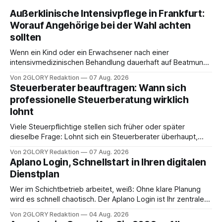
Außerklinische Intensivpflege in Frankfurt:
Worauf Angehörige bei der Wahl achten
sollten
Wenn ein Kind oder ein Erwachsener nach einer
intensivmedizinischen Behandlung dauerhaft auf Beatmung
oder eine engmaschige pflegerische Versorgung
Von 2GLORY Redaktion
07 Aug. 2026
angewiesen ist, stellt sich für Familien eine schwierige
Steuerberater beauftragen: Wann sich
Frage: Muss die Versorgung dauerhaft in der Klinik bleiben –
professionelle Steuerberatung wirklich
oder ist ein Leben zu Hause möglich? Die außerklinische
lohnt
Intensivpflege bietet genau diese Alternative: Sie
Viele Steuerpflichtige stellen sich früher oder später
dieselbe Frage: Lohnt sich ein Steuerberater überhaupt,
oder lässt sich die Steuererklärung auch in Eigenregie
Von 2GLORY Redaktion
07 Aug. 2026
erledigen? Die kurze Antwort: Bei einfachen
Aplano Login, Schnellstart in Ihren digitalen
Einkommensverhältnissen reicht häufig eine Steuersoftware
Dienstplan
aus – sobald jedoch mehrere Einkunftsarten
zusammentreffen oder größere finanzielle Veränderungen
Wer im Schichtbetrieb arbeitet, weiß: Ohne klare Planung
anstehen, zahlt sich professionelle Unterstützung meist
wird es schnell chaotisch. Der Aplano Login ist Ihr zentraler
aus.
Zugangspunkt, um dienstpläne, zeiterfassung,
Von 2GLORY Redaktion
04 Aug. 2026
abwesenheiten und die gesamte kommunikation rund um