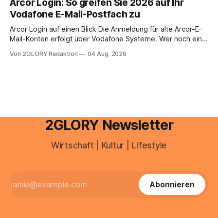
Arcor Login: So greifen Sie 2026 auf Ihr
Ihr personal digital zu organisieren. In diesem Leitfaden
Vodafone E-Mail-Postfach zu
erfahren Sie alles, was Sie für einen reibungslosen Einstieg
brauchen, von der Registrierung
Arcor Login auf einen Blick Die Anmeldung für alte Arcor-E-
Mail-Konten erfolgt über Vodafone Systeme. Wer noch eine
e mail adresse mit der Endung @arcor.de oder @arcor.net
Von 2GLORY Redaktion
04 Aug. 2026
besitzt, loggt sich heute über das Vodafone E-Mail & Cloud
Portal ein. Der klassische Arcor Login über mail.
2GLORY Newsletter
Wirtschaft | Kultur | Lifestyle
Abonnieren