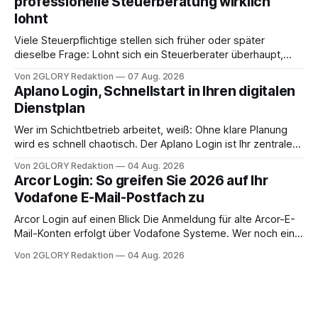
professionelle Steuerberatung wirklich
oder ist ein Leben zu Hause möglich? Die außerklinische
lohnt
Intensivpflege bietet genau diese Alternative: Sie
Viele Steuerpflichtige stellen sich früher oder später
dieselbe Frage: Lohnt sich ein Steuerberater überhaupt,
oder lässt sich die Steuererklärung auch in Eigenregie
Von 2GLORY Redaktion
07 Aug. 2026
erledigen? Die kurze Antwort: Bei einfachen
Aplano Login, Schnellstart in Ihren digitalen
Einkommensverhältnissen reicht häufig eine Steuersoftware
Dienstplan
aus – sobald jedoch mehrere Einkunftsarten
zusammentreffen oder größere finanzielle Veränderungen
Wer im Schichtbetrieb arbeitet, weiß: Ohne klare Planung
anstehen, zahlt sich professionelle Unterstützung meist
wird es schnell chaotisch. Der Aplano Login ist Ihr zentraler
aus.
Zugangspunkt, um dienstpläne, zeiterfassung,
Von 2GLORY Redaktion
04 Aug. 2026
abwesenheiten und die gesamte kommunikation rund um
Arcor Login: So greifen Sie 2026 auf Ihr
Ihr personal digital zu organisieren. In diesem Leitfaden
Vodafone E-Mail-Postfach zu
erfahren Sie alles, was Sie für einen reibungslosen Einstieg
brauchen, von der Registrierung
Arcor Login auf einen Blick Die Anmeldung für alte Arcor-E-
Mail-Konten erfolgt über Vodafone Systeme. Wer noch eine
e mail adresse mit der Endung @arcor.de oder @arcor.net
Von 2GLORY Redaktion
04 Aug. 2026
besitzt, loggt sich heute über das Vodafone E-Mail & Cloud
Portal ein. Der klassische Arcor Login über mail.