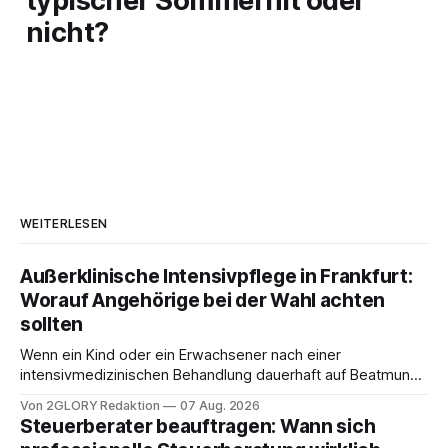
typischer Sommerhit oder
nicht?
WEITERLESEN
Außerklinische Intensivpflege in Frankfurt:
Worauf Angehörige bei der Wahl achten
sollten
Wenn ein Kind oder ein Erwachsener nach einer
intensivmedizinischen Behandlung dauerhaft auf Beatmung
oder eine engmaschige pflegerische Versorgung
Von 2GLORY Redaktion
07 Aug. 2026
angewiesen ist, stellt sich für Familien eine schwierige
Steuerberater beauftragen: Wann sich
Frage: Muss die Versorgung dauerhaft in der Klinik bleiben –