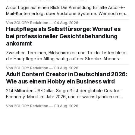
brauchen, von der Registrierung
Arcor Login auf einen Blick Die Anmeldung für alte Arcor-E-
Mail-Konten erfolgt über Vodafone Systeme. Wer noch eine
e mail adresse mit der Endung @arcor.de oder @arcor.net
Von 2GLORY Redaktion
04 Aug. 2026
besitzt, loggt sich heute über das Vodafone E-Mail & Cloud
Hautpflege als Selbstfürsorge: Worauf es
Portal ein. Der klassische Arcor Login über mail.
bei professioneller Gesichtsbehandlung
ankommt
Zwischen Terminen, Bildschirmzeit und To-do-Listen bleibt
die Hautpflege im Alltag häufig auf der Strecke. Abends
schnell abschminken, morgens eine Creme aus der
Von 2GLORY Redaktion
03 Aug. 2026
Drogerie – mehr ist zeitlich oft nicht drin. Dabei reagiert die
Adult Content Creator in Deutschland 2026:
Haut empfindlich auf Stress, Schlafmangel und
Wie aus einem Hobby ein Business wird
Umwelteinflüsse: Sie wirkt müde, spannt oder neigt zu
Unreinheiten. Professionelle
214 Milliarden US-Dollar. So groß ist der globale Creator-
Economy-Markt im Jahr 2026, und er wächst jährlich um
mehr als 22 Prozent. Was lange als Nischenphänomen galt,
Von 2GLORY Redaktion
03 Aug. 2026
ist längst ein ernstzunehmender Wirtschaftszweig. Weltweit
sind über 200 Millionen Menschen als Creator aktiv, allein in
Deutschland geht der Markt in