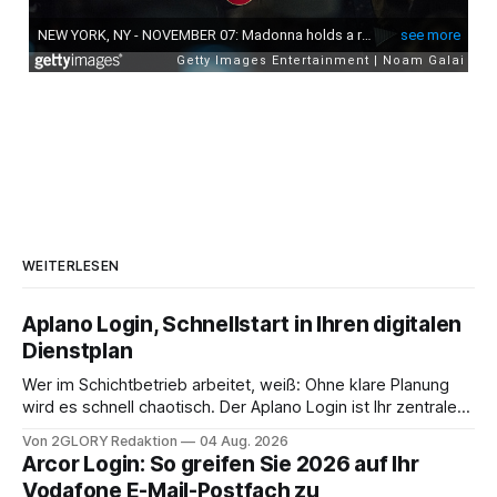
WEITERLESEN
Aplano Login, Schnellstart in Ihren digitalen
Dienstplan
Wer im Schichtbetrieb arbeitet, weiß: Ohne klare Planung
wird es schnell chaotisch. Der Aplano Login ist Ihr zentraler
Zugangspunkt, um dienstpläne, zeiterfassung,
Von 2GLORY Redaktion
04 Aug. 2026
abwesenheiten und die gesamte kommunikation rund um
Arcor Login: So greifen Sie 2026 auf Ihr
Ihr personal digital zu organisieren. In diesem Leitfaden
Vodafone E-Mail-Postfach zu
erfahren Sie alles, was Sie für einen reibungslosen Einstieg