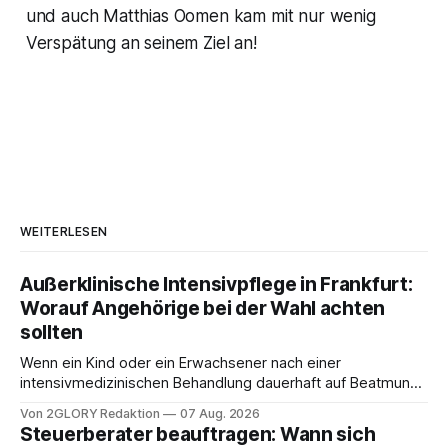
und auch Matthias Oomen kam mit nur wenig
Verspätung an seinem Ziel an!
WEITERLESEN
Außerklinische Intensivpflege in Frankfurt:
Worauf Angehörige bei der Wahl achten
sollten
Wenn ein Kind oder ein Erwachsener nach einer
intensivmedizinischen Behandlung dauerhaft auf Beatmung
oder eine engmaschige pflegerische Versorgung
Von 2GLORY Redaktion
07 Aug. 2026
angewiesen ist, stellt sich für Familien eine schwierige
Steuerberater beauftragen: Wann sich
Frage: Muss die Versorgung dauerhaft in der Klinik bleiben –