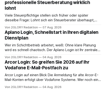
professionelle Steuerberatung wirklich
oder ist ein Leben zu Hause möglich? Die außerklinische
lohnt
Intensivpflege bietet genau diese Alternative: Sie
Viele Steuerpflichtige stellen sich früher oder später
dieselbe Frage: Lohnt sich ein Steuerberater überhaupt,
oder lässt sich die Steuererklärung auch in Eigenregie
Von 2GLORY Redaktion
07 Aug. 2026
erledigen? Die kurze Antwort: Bei einfachen
Aplano Login, Schnellstart in Ihren digitalen
Einkommensverhältnissen reicht häufig eine Steuersoftware
Dienstplan
aus – sobald jedoch mehrere Einkunftsarten
zusammentreffen oder größere finanzielle Veränderungen
Wer im Schichtbetrieb arbeitet, weiß: Ohne klare Planung
anstehen, zahlt sich professionelle Unterstützung meist
wird es schnell chaotisch. Der Aplano Login ist Ihr zentraler
aus.
Zugangspunkt, um dienstpläne, zeiterfassung,
Von 2GLORY Redaktion
04 Aug. 2026
abwesenheiten und die gesamte kommunikation rund um
Arcor Login: So greifen Sie 2026 auf Ihr
Ihr personal digital zu organisieren. In diesem Leitfaden
Vodafone E-Mail-Postfach zu
erfahren Sie alles, was Sie für einen reibungslosen Einstieg
brauchen, von der Registrierung
Arcor Login auf einen Blick Die Anmeldung für alte Arcor-E-
Mail-Konten erfolgt über Vodafone Systeme. Wer noch eine
e mail adresse mit der Endung @arcor.de oder @arcor.net
Von 2GLORY Redaktion
04 Aug. 2026
besitzt, loggt sich heute über das Vodafone E-Mail & Cloud
Portal ein. Der klassische Arcor Login über mail.