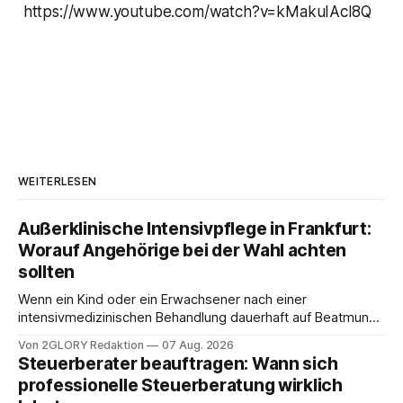
https://www.youtube.com/watch?v=kMakuIAcl8Q
WEITERLESEN
Außerklinische Intensivpflege in Frankfurt:
Worauf Angehörige bei der Wahl achten
sollten
Wenn ein Kind oder ein Erwachsener nach einer
intensivmedizinischen Behandlung dauerhaft auf Beatmung
oder eine engmaschige pflegerische Versorgung
Von 2GLORY Redaktion
07 Aug. 2026
angewiesen ist, stellt sich für Familien eine schwierige
Steuerberater beauftragen: Wann sich
Frage: Muss die Versorgung dauerhaft in der Klinik bleiben –
professionelle Steuerberatung wirklich
oder ist ein Leben zu Hause möglich? Die außerklinische