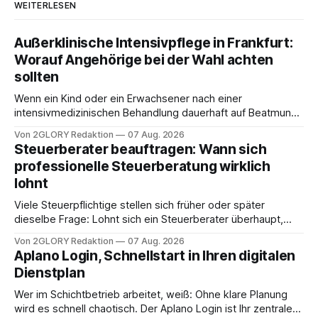
WEITERLESEN
Außerklinische Intensivpflege in Frankfurt:
Worauf Angehörige bei der Wahl achten
sollten
Wenn ein Kind oder ein Erwachsener nach einer
intensivmedizinischen Behandlung dauerhaft auf Beatmung
oder eine engmaschige pflegerische Versorgung
Von 2GLORY Redaktion
07 Aug. 2026
angewiesen ist, stellt sich für Familien eine schwierige
Steuerberater beauftragen: Wann sich
Frage: Muss die Versorgung dauerhaft in der Klinik bleiben –
professionelle Steuerberatung wirklich
oder ist ein Leben zu Hause möglich? Die außerklinische
lohnt
Intensivpflege bietet genau diese Alternative: Sie
Viele Steuerpflichtige stellen sich früher oder später
dieselbe Frage: Lohnt sich ein Steuerberater überhaupt,
oder lässt sich die Steuererklärung auch in Eigenregie
Von 2GLORY Redaktion
07 Aug. 2026
erledigen? Die kurze Antwort: Bei einfachen
Aplano Login, Schnellstart in Ihren digitalen
Einkommensverhältnissen reicht häufig eine Steuersoftware
Dienstplan
aus – sobald jedoch mehrere Einkunftsarten
zusammentreffen oder größere finanzielle Veränderungen
Wer im Schichtbetrieb arbeitet, weiß: Ohne klare Planung
anstehen, zahlt sich professionelle Unterstützung meist
wird es schnell chaotisch. Der Aplano Login ist Ihr zentraler