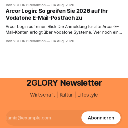
aus.
Zugangspunkt, um dienstpläne, zeiterfassung,
Von 2GLORY Redaktion
04 Aug. 2026
abwesenheiten und die gesamte kommunikation rund um
Arcor Login: So greifen Sie 2026 auf Ihr
Ihr personal digital zu organisieren. In diesem Leitfaden
Vodafone E-Mail-Postfach zu
erfahren Sie alles, was Sie für einen reibungslosen Einstieg
brauchen, von der Registrierung
Arcor Login auf einen Blick Die Anmeldung für alte Arcor-E-
Mail-Konten erfolgt über Vodafone Systeme. Wer noch eine
e mail adresse mit der Endung @arcor.de oder @arcor.net
Von 2GLORY Redaktion
04 Aug. 2026
besitzt, loggt sich heute über das Vodafone E-Mail & Cloud
Portal ein. Der klassische Arcor Login über mail.
2GLORY Newsletter
Wirtschaft | Kultur | Lifestyle
Abonnieren