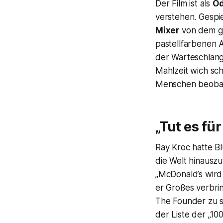
Der Film ist als
Od
verstehen. Gespie
Mixer
von dem g
pastellfarbenen 
der Warteschlan
Mahlzeit wich schn
Menschen beoba
„Tut es fü
Ray Kroc hatte B
die Welt hinausz
„McDonald’s wird
er Großes verbri
The Founder
zu s
der Liste der „10