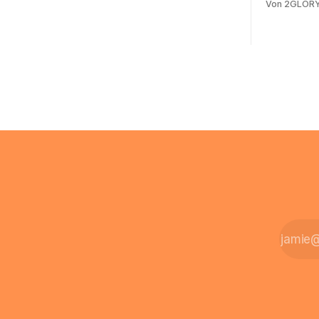
Von 2GLORY
zeiterfassung, abwesenheiten und die
noch eine 
gesamte kommunikation rund um Ihr
@arcor.de 
personal digital zu organisieren. In
loggt sich
diesem Leitfaden erfahren Sie alles, was
Mail & Clou
Sie für einen reibungslosen Einstieg
Arcor Login
brauchen, von der Registrierung