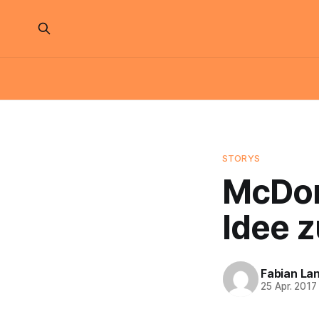
STORYS
McDon
Idee z
Fabian La
25 Apr. 2017