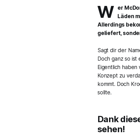
W
er McDon
Läden me
Allerdings beko
geliefert, sonde
Sagt dir der Nam
Doch ganz so ist 
Eigentlich haben
Konzept zu verd
kommt. Doch Kro
sollte.
Dank dies
sehen!