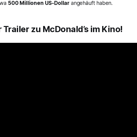
twa
500 Millionen US-Dollar
angehäuft haben.
er Trailer zu McDonald’s im Kino!