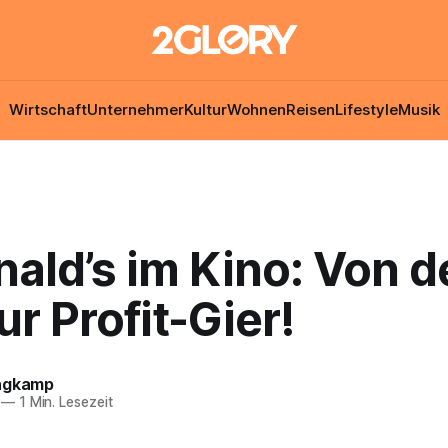
Wirtschaft
Unternehmer
Kultur
Wohnen
Reisen
Lifestyle
Musik
ald’s im Kino: Von d
ur Profit-Gier!
ngkamp
—
1 Min. Lesezeit