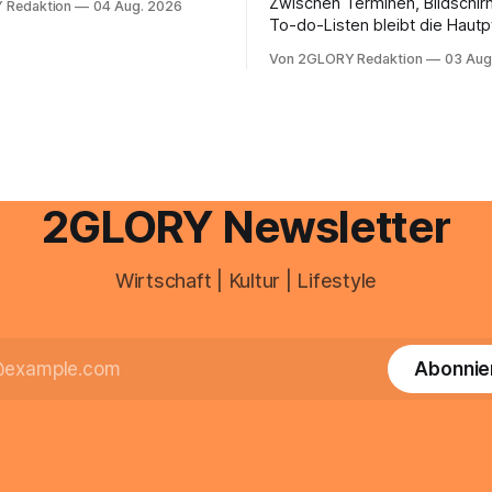
Zwischen Terminen, Bildschir
 Redaktion
04 Aug. 2026
e mail adresse mit der Endung
To-do-Listen bleibt die Hautp
oder @arcor.net besitzt,
Alltag häufig auf der Strecke
 heute über das Vodafone E-
Von 2GLORY Redaktion
03 Aug
schnell abschminken, morgen
d Portal ein. Der klassische
Creme aus der Drogerie – meh
 über mail.
zeitlich oft nicht drin. Dabei re
Haut empfindlich auf Stress,
Schlafmangel und Umwelteinfl
wirkt müde, spannt oder neigt
Unreinheiten. Professionelle
2GLORY Newsletter
Wirtschaft | Kultur | Lifestyle
Abonnie