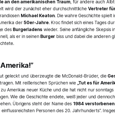
e an den amerikanischen Traum
, für andere auch Alb
lt wird der zunächst eher durchschnittliche
Vertreter fü
randiosen
Michael Keaton
. Die wahre Geschichte spielt 
Amerika der
50er-Jahre
. Kroc findet sich eines Tages dur
ge des
Burgerladens
wieder. Seine anfängliche Skepsis i
ell, als er in seinen
Burger
biss und dabei die anderen g
chtete.
r Amerika!”
lut geleckt und überzeugte die McDonald-Brüder, die
Ge
utragen. Mit reißerischen Sprüchen wie
„Tut es für Ameri
 zu Amerikas neuer Küche und die hat nicht nur sonntags 
ngen. Wie die Geschichte endete, weiß jeder und dennoch 
ehen. Übrigens steht der Name des
1984 verstorbenen
0 einflussreichsten Personen des 20. Jahrhunderts”. Insges