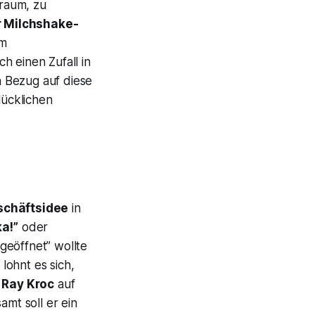
traum, zu
r Milchshake-
im
ch einen Zufall in
n Bezug auf diese
lücklichen
schäftsidee
in
ka!”
oder
geöffnet” wollte
lohnt es sich,
 Ray Kroc
auf
amt soll er ein