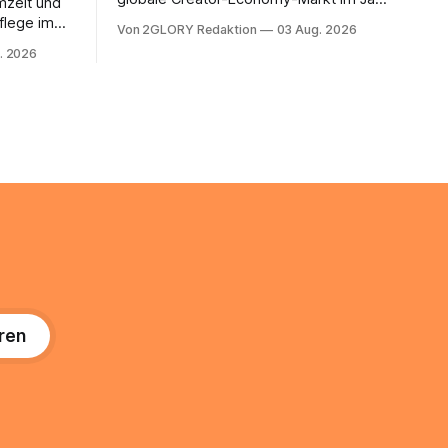
mzeit und
2026, und er wächst jährlich um mehr als
flege im
Von 2GLORY Redaktion
03 Aug. 2026
22 Prozent. Was lange als
. Abends
. 2026
Nischenphänomen galt, ist längst ein
s eine
ernstzunehmender Wirtschaftszweig.
r ist
Weltweit sind über 200 Millionen
agiert die
Menschen als Creator aktiv, allein in
Deutschland geht der Markt in
üsse: Sie
 zu
ren