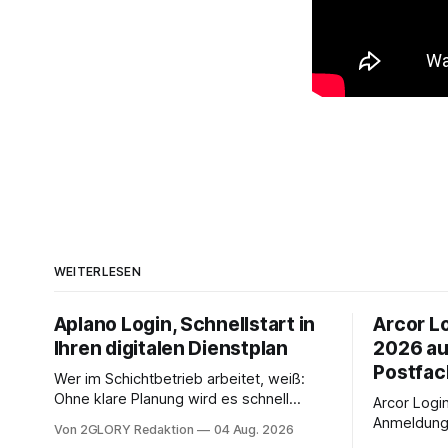
WEITERLESEN
Aplano Login, Schnellstart in
Arcor Lo
Ihren digitalen Dienstplan
2026 au
Postfac
Wer im Schichtbetrieb arbeitet, weiß:
Ohne klare Planung wird es schnell
Arcor Login 
chaotisch. Der Aplano Login ist Ihr
Anmeldung 
Von 2GLORY Redaktion
04 Aug. 2026
zentraler Zugangspunkt, um dienstpläne,
erfolgt üb