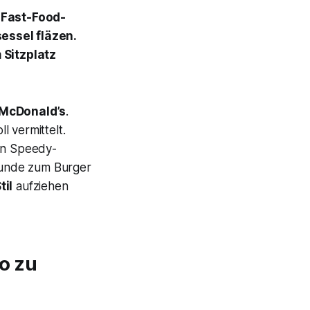
r Fast-Food-
essel fläzen.
 Sitzplatz
 McDonald’s
.
l vermittelt.
n Speedy-
Kunde zum Burger
til
aufziehen
o zu