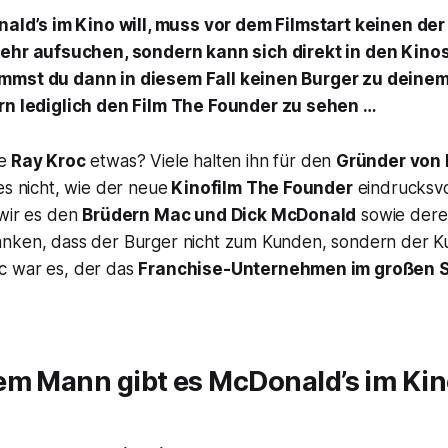
ald’s im Kino will, muss vor dem Filmstart keinen de
hr aufsuchen, sondern kann sich direkt in den Kinos
mmst du dann in diesem Fall keinen Burger zu deinem
rn lediglich den Film
The Founder
zu sehen …
e
Ray Kroc
etwas? Viele halten ihn für den
Gründer von
es nicht, wie der neue
Kinofilm
The Founder
eindrucksvol
 wir es den
Brüdern Mac und Dick McDonald
sowie dere
anken, dass der Burger nicht zum Kunden, sondern der 
c war es, der das
Franchise-Unternehmen im großen S
em Mann gibt es McDonald’s im Kin