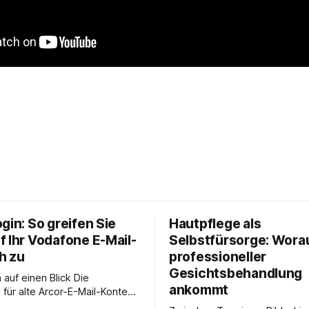
gin: So greifen Sie
Hautpflege als
f Ihr Vodafone E-Mail-
Selbstfürsorge: Worau
h zu
professioneller
Gesichtsbehandlung
auf einen Blick Die
ankommt
für alte Arcor-E-Mail-Konten
er Vodafone Systeme. Wer