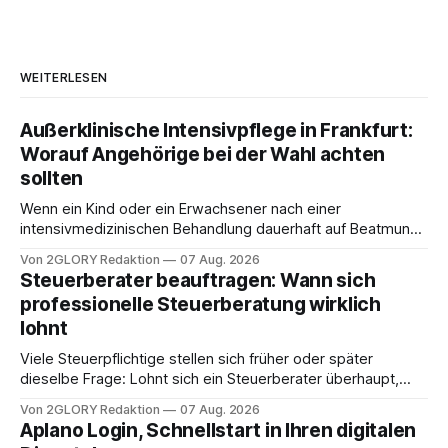
WEITERLESEN
Außerklinische Intensivpflege in Frankfurt:
Worauf Angehörige bei der Wahl achten
sollten
Wenn ein Kind oder ein Erwachsener nach einer
intensivmedizinischen Behandlung dauerhaft auf Beatmung
oder eine engmaschige pflegerische Versorgung
Von 2GLORY Redaktion
07 Aug. 2026
angewiesen ist, stellt sich für Familien eine schwierige
Steuerberater beauftragen: Wann sich
Frage: Muss die Versorgung dauerhaft in der Klinik bleiben –
professionelle Steuerberatung wirklich
oder ist ein Leben zu Hause möglich? Die außerklinische
lohnt
Intensivpflege bietet genau diese Alternative: Sie
Viele Steuerpflichtige stellen sich früher oder später
dieselbe Frage: Lohnt sich ein Steuerberater überhaupt,
oder lässt sich die Steuererklärung auch in Eigenregie
Von 2GLORY Redaktion
07 Aug. 2026
erledigen? Die kurze Antwort: Bei einfachen
Aplano Login, Schnellstart in Ihren digitalen
Einkommensverhältnissen reicht häufig eine Steuersoftware