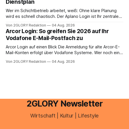
Dienstplan
aus – sobald jedoch mehrere Einkunftsarten
zusammentreffen oder größere finanzielle Veränderungen
Wer im Schichtbetrieb arbeitet, weiß: Ohne klare Planung
anstehen, zahlt sich professionelle Unterstützung meist
wird es schnell chaotisch. Der Aplano Login ist Ihr zentraler
aus.
Zugangspunkt, um dienstpläne, zeiterfassung,
Von 2GLORY Redaktion
04 Aug. 2026
abwesenheiten und die gesamte kommunikation rund um
Arcor Login: So greifen Sie 2026 auf Ihr
Ihr personal digital zu organisieren. In diesem Leitfaden
Vodafone E-Mail-Postfach zu
erfahren Sie alles, was Sie für einen reibungslosen Einstieg
brauchen, von der Registrierung
Arcor Login auf einen Blick Die Anmeldung für alte Arcor-E-
Mail-Konten erfolgt über Vodafone Systeme. Wer noch eine
e mail adresse mit der Endung @arcor.de oder @arcor.net
Von 2GLORY Redaktion
04 Aug. 2026
besitzt, loggt sich heute über das Vodafone E-Mail & Cloud
Portal ein. Der klassische Arcor Login über mail.
2GLORY Newsletter
Wirtschaft | Kultur | Lifestyle