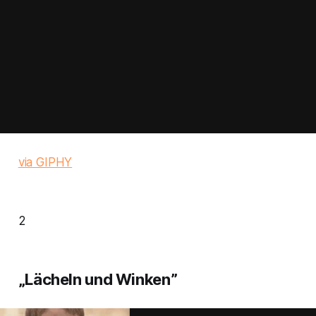
via GIPHY
2
„Lächeln und Winken”