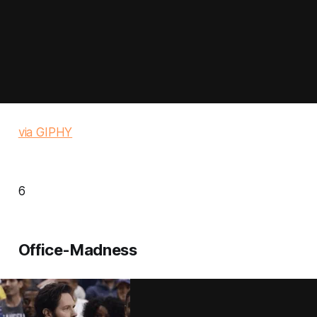
via GIPHY
6
Office-Madness