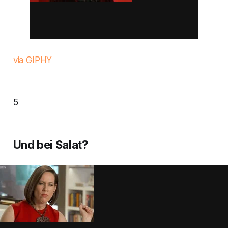
via GIPHY
5
Und bei Salat?