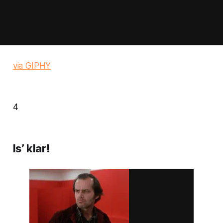
via GIPHY
4
Is’ klar!