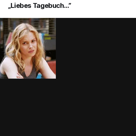
„Liebes Tagebuch…”