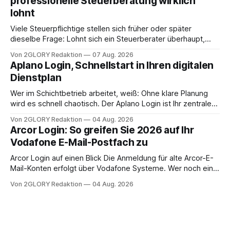
professionelle Steuerberatung wirklich
oder ist ein Leben zu Hause möglich? Die außerklinische
lohnt
Intensivpflege bietet genau diese Alternative: Sie
Viele Steuerpflichtige stellen sich früher oder später
dieselbe Frage: Lohnt sich ein Steuerberater überhaupt,
oder lässt sich die Steuererklärung auch in Eigenregie
Von 2GLORY Redaktion
07 Aug. 2026
erledigen? Die kurze Antwort: Bei einfachen
Aplano Login, Schnellstart in Ihren digitalen
Einkommensverhältnissen reicht häufig eine Steuersoftware
Dienstplan
aus – sobald jedoch mehrere Einkunftsarten
zusammentreffen oder größere finanzielle Veränderungen
Wer im Schichtbetrieb arbeitet, weiß: Ohne klare Planung
anstehen, zahlt sich professionelle Unterstützung meist
wird es schnell chaotisch. Der Aplano Login ist Ihr zentraler
aus.
Zugangspunkt, um dienstpläne, zeiterfassung,
Von 2GLORY Redaktion
04 Aug. 2026
abwesenheiten und die gesamte kommunikation rund um
Arcor Login: So greifen Sie 2026 auf Ihr
Ihr personal digital zu organisieren. In diesem Leitfaden
Vodafone E-Mail-Postfach zu
erfahren Sie alles, was Sie für einen reibungslosen Einstieg
brauchen, von der Registrierung
Arcor Login auf einen Blick Die Anmeldung für alte Arcor-E-
Mail-Konten erfolgt über Vodafone Systeme. Wer noch eine
e mail adresse mit der Endung @arcor.de oder @arcor.net
Von 2GLORY Redaktion
04 Aug. 2026
besitzt, loggt sich heute über das Vodafone E-Mail & Cloud
Portal ein. Der klassische Arcor Login über mail.