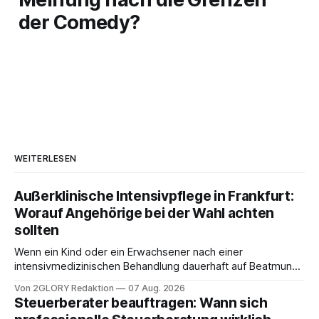
der Comedy?
WEITERLESEN
Außerklinische Intensivpflege in Frankfurt:
Worauf Angehörige bei der Wahl achten
sollten
Wenn ein Kind oder ein Erwachsener nach einer
intensivmedizinischen Behandlung dauerhaft auf Beatmung
oder eine engmaschige pflegerische Versorgung
Von 2GLORY Redaktion
07 Aug. 2026
angewiesen ist, stellt sich für Familien eine schwierige
Steuerberater beauftragen: Wann sich
Frage: Muss die Versorgung dauerhaft in der Klinik bleiben –